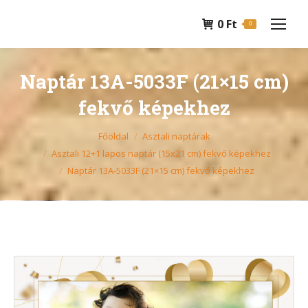
0
Ft
0
Naptár 13A-5033F (21×15 cm)
fekvő képekhez
You are here:
Főoldal
Asztali naptárak
Asztali 12+1 lapos naptár (15x21 cm) fekvő képekhez
Naptár 13A-5033F (21×15 cm) fekvő képekhez