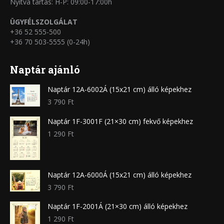
Nyitva tartás: H-P: 09:00-17:00h
ÜGYFÉLSZOLGÁLAT
+36 52 555-500
+36 70 503-5555 (0-24h)
Naptár ajánló
Naptár 12A-6002Á (15x21 cm) álló képekhez
3 790
Ft
Naptár 1F-3001F (21×30 cm) fekvő képekhez
1 290
Ft
Naptár 12A-6000Á (15x21 cm) álló képekhez
3 790
Ft
Naptár 1F-2001Á (21×30 cm) álló képekhez
1 290
Ft