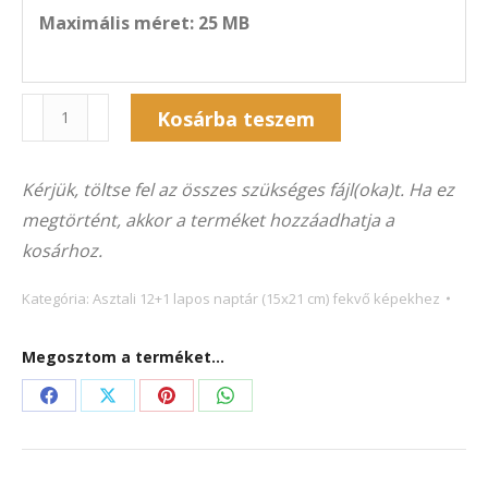
Maximális méret: 25 MB
Naptár
Kosárba teszem
13A-
Alternative:
5033F
Kérjük, töltse fel az összes szükséges fájl(oka)t. Ha ez
(21×15
megtörtént, akkor a terméket hozzáadhatja a
cm)
kosárhoz.
fekvő
képekhez
Kategória:
Asztali 12+1 lapos naptár (15x21 cm) fekvő képekhez
mennyiség
Megosztom a terméket...
Share
Share
Share
Share
on
on
on
on
Facebook
X
Pinterest
WhatsApp