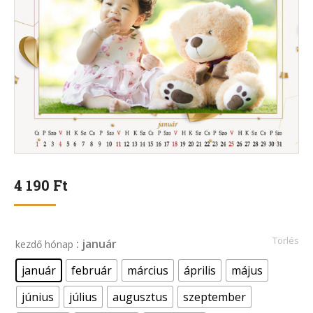
4 190
Ft
Törlés
: január
kezdő hónap
január
február
március
április
május
június
július
augusztus
szeptember