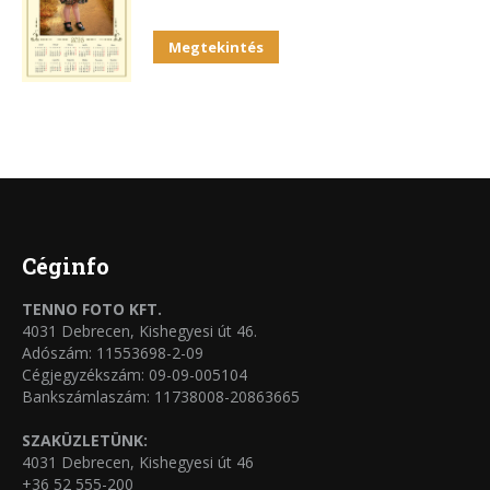
Megtekintés
Céginfo
TENNO FOTO KFT.
4031 Debrecen, Kishegyesi út 46.
Adószám: 11553698-2-09
Cégjegyzékszám: 09-09-005104
Bankszámlaszám: 11738008-20863665
SZAKÜZLETÜNK:
4031 Debrecen, Kishegyesi út 46
+36 52 555-200