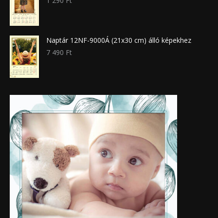
1 290
Ft
Naptár 12NF-9000Á (21x30 cm) álló képekhez
7 490
Ft