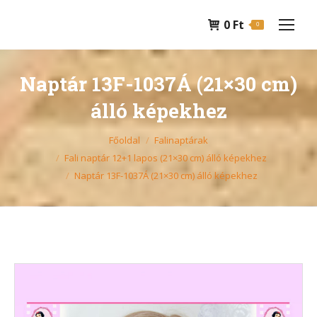
0
Ft
0
Naptár 13F-1037Á (21×30 cm)
álló képekhez
You are here:
Főoldal
Falinaptárak
Fali naptár 12+1 lapos (21×30 cm) álló képekhez
Naptár 13F-1037Á (21×30 cm) álló képekhez