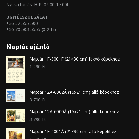
Nyitva tartás: H-P: 09:00-17:00h
ÜGYFÉLSZOLGÁLAT
+36 52 555-500
+36 70 503-5555 (0-24h)
Naptár ajánló
Naptár 1F-3001F (21×30 cm) fekvő képekhez
1 290
Ft
Naptár 12A-6002Á (15x21 cm) álló képekhez
3 790
Ft
Naptár 12A-6000Á (15x21 cm) álló képekhez
3 790
Ft
Naptár 1F-2001Á (21×30 cm) álló képekhez