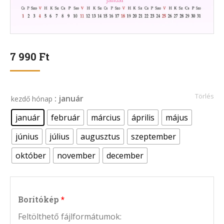
7 990
Ft
Törlés
: január
kezdő hónap
január
február
március
április
május
június
július
augusztus
szeptember
október
november
december
Borítókép
Feltölthető fájlformátumok: