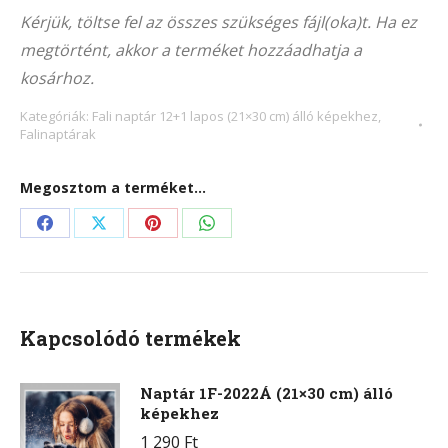
1037Á
Kérjük, töltse fel az összes szükséges fájl(oka)t. Ha ez
(21x30
megtörtént, akkor a terméket hozzáadhatja a
cm)
kosárhoz.
álló
képekhez
Kategóriák:
Fali naptár 12+1 lapos (21×30 cm) álló képekhez
,
Falinaptárak
mennyiség
Megosztom a terméket...
Share
Share
Share
Share
on
on
on
on
Facebook
X
Pinterest
WhatsApp
Kapcsolódó termékek
Naptár 1F-2022Á (21×30 cm) álló
képekhez
1 290
Ft