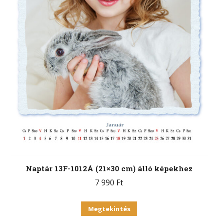
Naptár 13F-1012Á (21×30 cm) álló képekhez
7 990
Ft
Ennek
Megtekintés