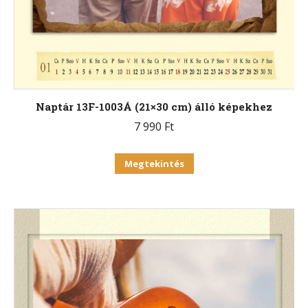
Naptár 13F-1003Á (21×30 cm) álló képekhez
7 990
Ft
Ennek
Megtekintés
a
terméknek
több
variációja
van.
A
változatok