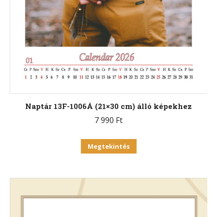
Naptár 13F-1006Á (21×30 cm) álló képekhez
7 990
Ft
Ennek
Megtekintés
a
terméknek
több
variációja
van.