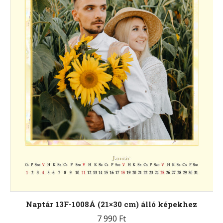
választhatók
ki
Naptár 13F-1008Á (21×30 cm) álló képekhez
7 990
Ft