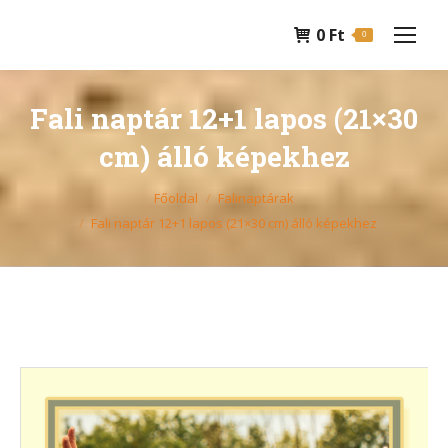
0
Ft
0
Fali naptár 12+1 lapos (21×30
cm) álló képekhez
You are here:
Főoldal
Falinaptárak
Fali naptár 12+1 lapos (21×30 cm) álló képekhez