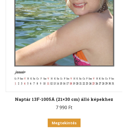
Naptár 13F-1005Á (21×30 cm) álló képekhez
7 990
Ft
Ennek
Megtekintés