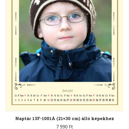
választhatók
ki
Naptár 13F-1001Á (21×30 cm) álló képekhez
7 990
Ft