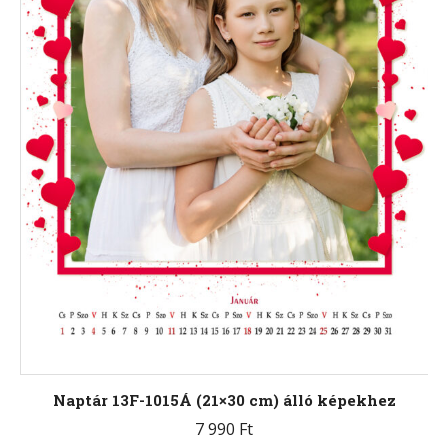
választhatók
ki
Naptár 13F-1015Á (21×30 cm) álló képekhez
7 990
Ft