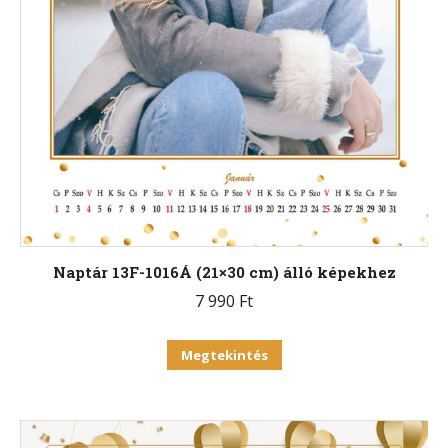
Naptár 13F-1016Á (21×30 cm) álló képekhez
7 990
Ft
Ennek
Megtekintés
a
terméknek
több