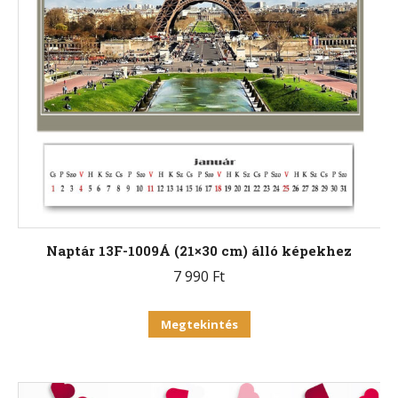
Naptár 13F-1009Á (21×30 cm) álló képekhez
7 990
Ft
Ennek
Megtekintés
a
terméknek