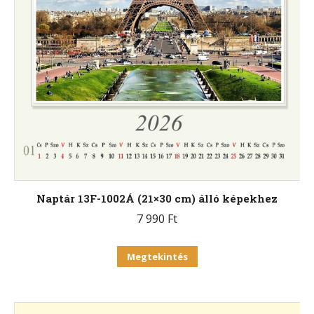
Naptár 13F-1002Á (21×30 cm) álló képekhez
7 990
Ft
Ennek
Megtekintés
a
terméknek