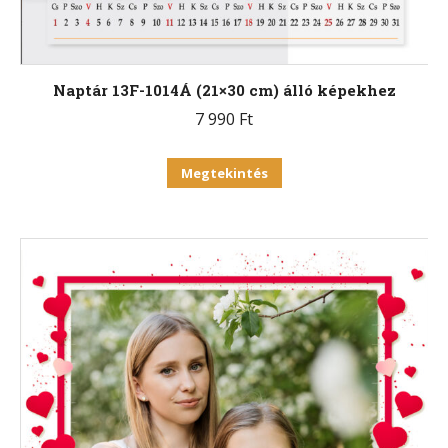
Naptár 13F-1014Á (21×30 cm) álló képekhez
7 990
Ft
Ennek
Megtekintés
a
terméknek
több
variációja
van.
A
változatok
a
termékoldalon