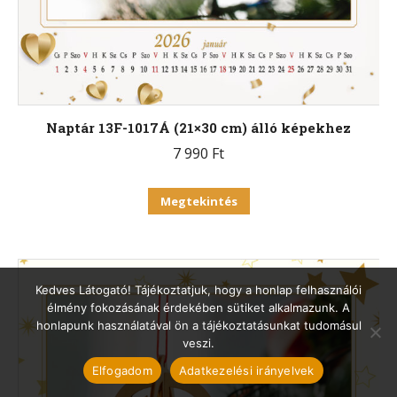
Naptár 13F-1017Á (21×30 cm) álló képekhez
7 990
Ft
Ennek
Megtekintés
a
terméknek
több
Kedves Látogató! Tájékoztatjuk, hogy a honlap felhasználói
variációja
élmény fokozásának érdekében sütiket alkalmazunk. A
van.
honlapunk használatával ön a tájékoztatásunkat tudomásul
veszi.
A
Elfogadom
Adatkezelési irányelvek
változatok