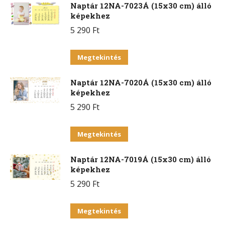
Naptár 12NA-7023Á (15x30 cm) álló
képekhez
5 290
Ft
Ennek
Megtekintés
a
Naptár 12NA-7020Á (15x30 cm) álló
terméknek
képekhez
több
5 290
Ft
variációja
van.
Ennek
Megtekintés
A
a
változatok
Naptár 12NA-7019Á (15x30 cm) álló
terméknek
a
képekhez
több
termékoldalon
5 290
Ft
variációja
választhatók
van.
Ennek
ki
Megtekintés
A
a