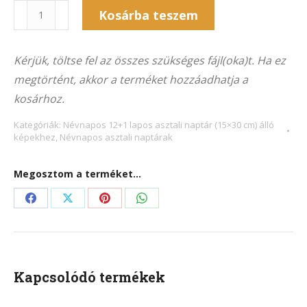
Naptár
Kosárba teszem
13NA-
Alternative:
7006Á
Kérjük, töltse fel az összes szükséges fájl(oka)t. Ha ez
(15x30
megtörtént, akkor a terméket hozzáadhatja a
cm)
kosárhoz.
álló
képekhez
Kategóriák:
Névnapos 12+1 lapos asztali naptár (15×30 cm) álló
képekhez
,
Névnapos asztali naptárak
mennyiség
Megosztom a terméket...
Share
Share
Share
Share
on
on
on
on
Facebook
X
Pinterest
WhatsApp
Kapcsolódó termékek