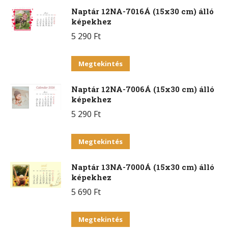
változatok
Naptár 12NA-7016Á (15x30 cm) álló
terméknek
a
képekhez
több
termékoldalon
5 290
Ft
variációja
választhatók
van.
Ennek
ki
Megtekintés
A
a
változatok
Naptár 12NA-7006Á (15x30 cm) álló
terméknek
a
képekhez
több
termékoldalon
5 290
Ft
variációja
választhatók
van.
Ennek
ki
Megtekintés
A
a
változatok
Naptár 13NA-7000Á (15x30 cm) álló
terméknek
a
képekhez
több
termékoldalon
5 690
Ft
variációja
választhatók
van.
Ennek
ki
Megtekintés
A