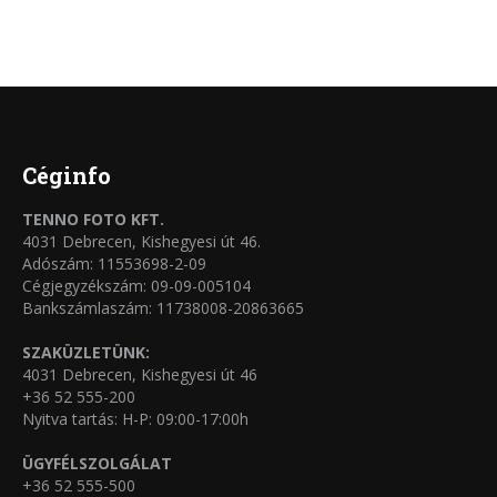
a
változatok
terméknek
a
több
termékoldalon
variációja
választhatók
van.
ki
A
Céginfo
változatok
TENNO FOTO KFT.
a
4031 Debrecen, Kishegyesi út 46.
termékoldalon
Adószám: 11553698-2-09
Cégjegyzékszám: 09-09-005104
választhatók
Bankszámlaszám: 11738008-20863665
ki
SZAKÜZLETÜNK:
4031 Debrecen, Kishegyesi út 46
+36 52 555-200
Nyitva tartás: H-P: 09:00-17:00h
ÜGYFÉLSZOLGÁLAT
+36 52 555-500