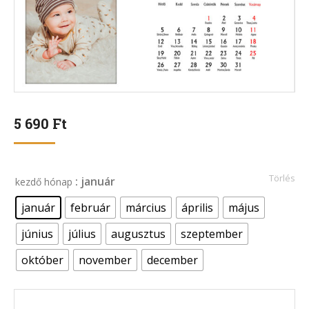
5 690
Ft
Törlés
: január
kezdő hónap
január
február
március
április
május
június
július
augusztus
szeptember
október
november
december