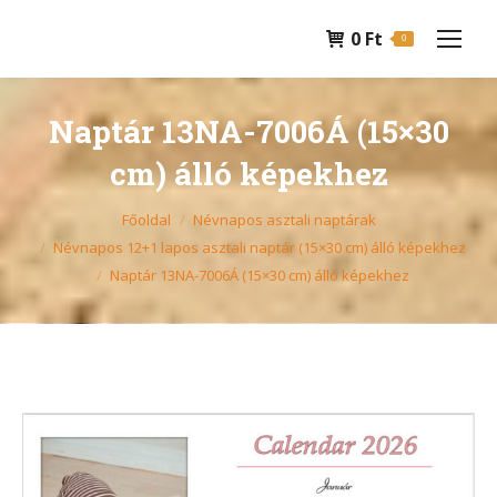
0
Ft
0
Naptár 13NA-7006Á (15×30
cm) álló képekhez
You are here:
Főoldal
Névnapos asztali naptárak
Névnapos 12+1 lapos asztali naptár (15×30 cm) álló képekhez
Naptár 13NA-7006Á (15×30 cm) álló képekhez