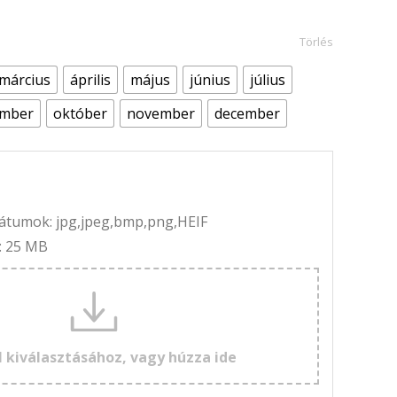
Törlés
március
április
május
június
július
ember
október
november
december
rmátumok: jpg,jpeg,bmp,png,HEIF
: 25 MB
l kiválasztásához, vagy húzza ide