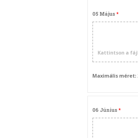
05 Május
Kattintson a fáj
Maximális méret:
06 Június