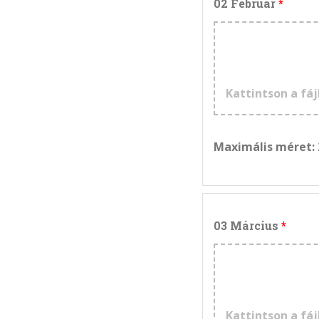
02 Február
Kattintson a fáj
Maximális méret:
03 Március
Kattintson a fáj