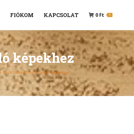
P
FIÓKOM
KAPCSOLAT
0
Ft
0
lló képekhez
r 13NA-7016Á (15×30 cm) álló képekhez