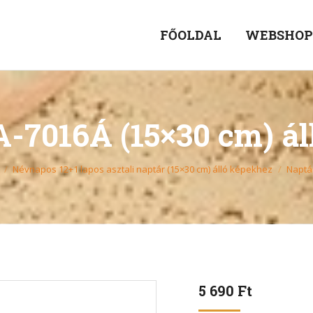
FŐOLDAL
WEBSHO
-7016Á (15×30 cm) á
Névnapos 12+1 lapos asztali naptár (15×30 cm) álló képekhez
Naptá
5 690
Ft