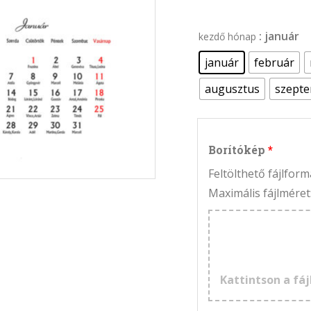
: január
kezdő hónap
január
február
augusztus
szept
Borítókép
Feltölthető fájlfo
Maximális fájlméret
Kattintson a fáj