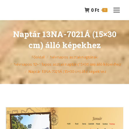
0
Ft
0
Naptár 13NA-7021Á (15×30
cm) álló képekhez
You are here:
Főoldal
Névnapos asztali naptárak
Névnapos 12+1 lapos asztali naptár (15×30 cm) álló képekhez
Naptár 13NA-7021Á (15×30 cm) álló képekhez