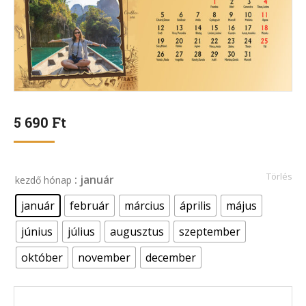
5 690
Ft
Törlés
: január
kezdő hónap
január
február
március
április
május
június
július
augusztus
szeptember
október
november
december