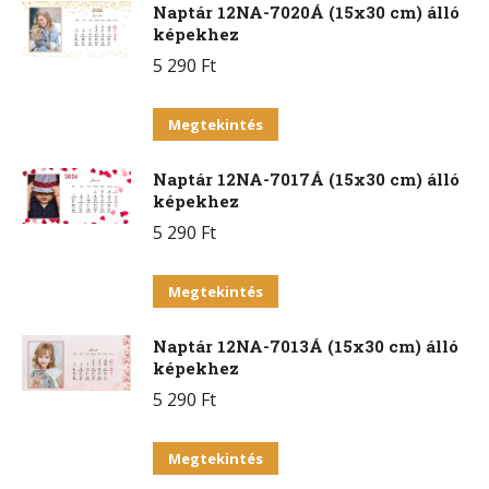
Naptár 12NA-7020Á (15x30 cm) álló
képekhez
5 290
Ft
Ennek
Megtekintés
a
Naptár 12NA-7017Á (15x30 cm) álló
terméknek
képekhez
több
5 290
Ft
variációja
van.
Ennek
Megtekintés
A
a
változatok
Naptár 12NA-7013Á (15x30 cm) álló
terméknek
a
képekhez
több
termékoldalon
5 290
Ft
variációja
választhatók
van.
Ennek
ki
Megtekintés
A
a