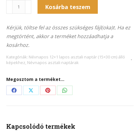
Naptár
Kosárba teszem
13NA-
Alternative:
7021Á
Kérjük, töltse fel az összes szükséges fájl(oka)t. Ha ez
(15x30
megtörtént, akkor a terméket hozzáadhatja a
cm)
kosárhoz.
álló
képekhez
Kategóriák:
Névnapos 12+1 lapos asztali naptár (15×30 cm) álló
képekhez
,
Névnapos asztali naptárak
mennyiség
Megosztom a terméket...
Share
Share
Share
Share
on
on
on
on
Facebook
X
Pinterest
WhatsApp
Kapcsolódó termékek