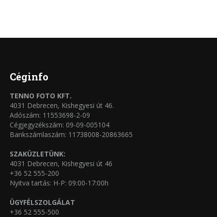
a
változatok
terméknek
a
több
termékoldalon
variációja
választhatók
van.
ki
A
Céginfo
változatok
TENNO FOTO KFT.
a
4031 Debrecen, Kishegyesi út 46.
termékoldalon
Adószám: 11553698-2-09
Cégjegyzékszám: 09-09-005104
választhatók
Bankszámlaszám: 11738008-20863665
ki
SZAKÜZLETÜNK:
4031 Debrecen, Kishegyesi út 46
+36 52 555-200
Nyitva tartás: H-P: 09:00-17:00h
ÜGYFÉLSZOLGÁLAT
+36 52 555-500