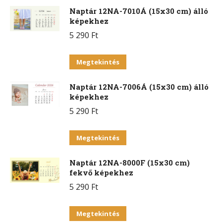
változatok
Naptár 12NA-7010Á (15x30 cm) álló
terméknek
a
képekhez
több
termékoldalon
5 290
Ft
variációja
választhatók
van.
Ennek
ki
Megtekintés
A
a
változatok
Naptár 12NA-7006Á (15x30 cm) álló
terméknek
a
képekhez
több
termékoldalon
5 290
Ft
variációja
választhatók
van.
Ennek
ki
Megtekintés
A
a
változatok
Naptár 12NA-8000F (15x30 cm)
terméknek
a
fekvő képekhez
több
termékoldalon
5 290
Ft
variációja
választhatók
van.
Ennek
ki
Megtekintés
A