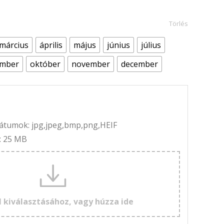
Törlés
március
április
május
június
július
ember
október
november
december
rmátumok: jpg,jpeg,bmp,png,HEIF
: 25 MB
l kiválasztásához, vagy húzza ide