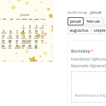
: január
kezdő hónap
január
február
augusztus
szept
Borítókép
Feltölthető fájlfo
Maximális fájlméret
Kattintson a fáj