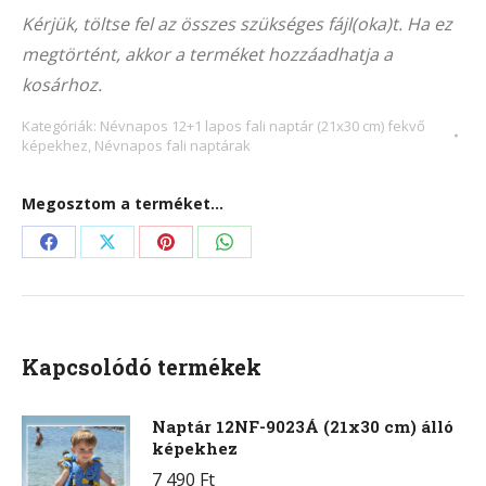
4016F
Kérjük, töltse fel az összes szükséges fájl(oka)t. Ha ez
(21x30
megtörtént, akkor a terméket hozzáadhatja a
cm)
kosárhoz.
fekvő
képekhez
Kategóriák:
Névnapos 12+1 lapos fali naptár (21x30 cm) fekvő
képekhez
,
Névnapos fali naptárak
mennyiség
Megosztom a terméket...
Share
Share
Share
Share
on
on
on
on
Facebook
X
Pinterest
WhatsApp
Kapcsolódó termékek
Naptár 12NF-9023Á (21x30 cm) álló
képekhez
7 490
Ft