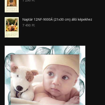
1 290
Ft
Naptár 12NF-9000Á (21x30 cm) álló képekhez
7 490
Ft