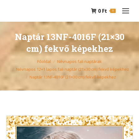
0
Ft
0
Naptár 13NF-4016F (21×30
cm) fekvő képekhez
You are here:
Főoldal
Névnapos fali naptárak
Névnapos 12+1 lapos fali naptár (21x30 cm) fekvő képekhez
Naptár 13NF-4016F (21×30 cm) fekvő képekhez