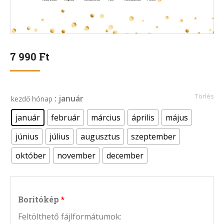
7 990
Ft
Törlés
: január
kezdő hónap
január
február
március
április
május
június
július
augusztus
szeptember
október
november
december
Borítókép
Feltölthető fájlformátumok: