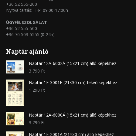
+36 52 555-200
Nyitva tartás: H-P: 09:00-17:00h
ÜGYFÉLSZOLGÁLAT
+36 52 555-500
+36 70 503-5555 (0-24h)
Naptár ajánló
Naptár 12A-6002Á (15x21 cm) álló képekhez
3 790
Ft
Naptár 1F-3001F (21×30 cm) fekvő képekhez
1 290
Ft
Naptár 12A-6000Á (15x21 cm) álló képekhez
3 790
Ft
Naptár 1F-2001Á (21×30 cm) álló képekhez