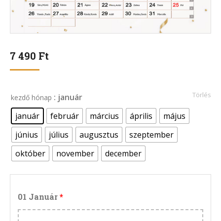
7 490
Ft
Törlés
: január
kezdő hónap
január
február
március
április
május
június
július
augusztus
szeptember
október
november
december
01 Január