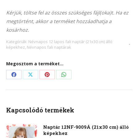
Alternative:
9017Á
Kérjük, töltse fel az összes szükséges fájl(oka)t. Ha ez
(21x30
megtörtént, akkor a terméket hozzáadhatja a
cm)
kosárhoz.
álló
képekhez
Kategóriák:
Névnapos 12 lapos fali naptár (21x30 cm) álló
képekhez
,
Névnapos fali naptárak
mennyiség
Megosztom a terméket...
Share
Share
Share
Share
on
on
on
on
Facebook
X
Pinterest
WhatsApp
Kapcsolódó termékek
Naptár 12NF-9009Á (21x30 cm) álló
képekhez