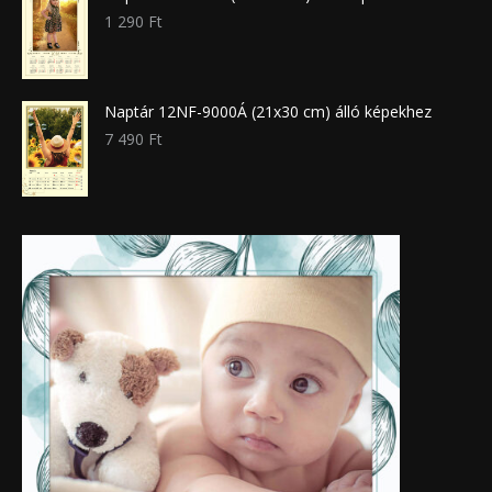
1 290
Ft
Naptár 12NF-9000Á (21x30 cm) álló képekhez
7 490
Ft