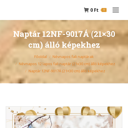
0
Ft
0
Naptár 12NF-9017Á (21×30
cm) álló képekhez
You are here:
Főoldal
Névnapos fali naptárak
Névnapos 12 lapos fali naptár (21x30 cm) álló képekhez
Naptár 12NF-9017Á (21×30 cm) álló képekhez