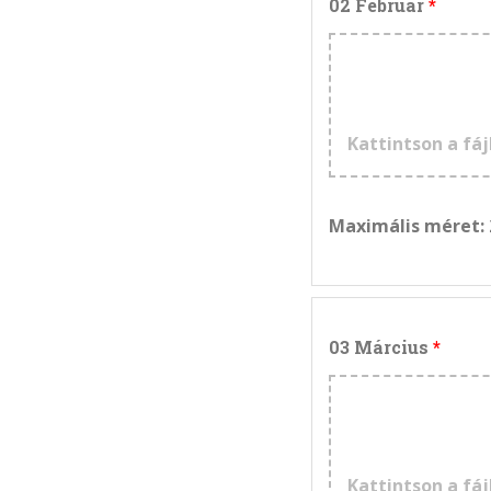
02 Február
Kattintson a fáj
Maximális méret:
03 Március
Kattintson a fáj