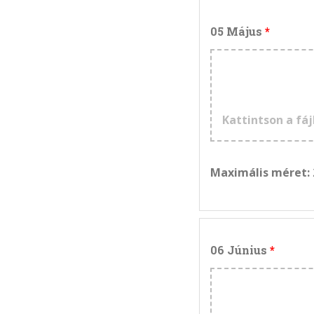
05 Május
Kattintson a fáj
Maximális méret:
06 Június