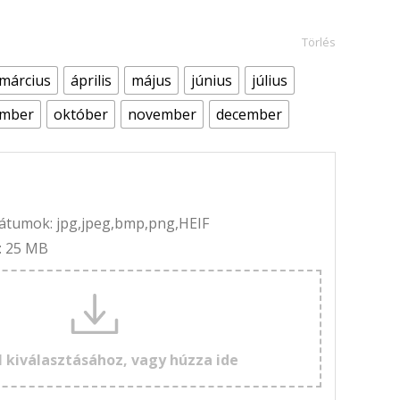
Törlés
március
április
május
június
július
ember
október
november
december
rmátumok: jpg,jpeg,bmp,png,HEIF
: 25 MB
l kiválasztásához, vagy húzza ide