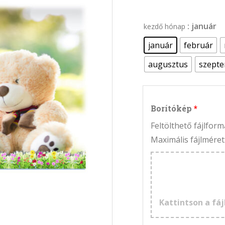
: január
kezdő hónap
január
február
augusztus
szept
Borítókép
Feltölthető fájlfo
Maximális fájlméret
Kattintson a fáj