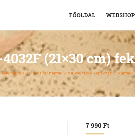
FŐOLDAL
WEBSHO
-4032F (21×30 cm) fe
Névnapos 12+1 lapos fali naptár (21x30 cm) fekvő képekhez
Naptár 1
7 990
Ft