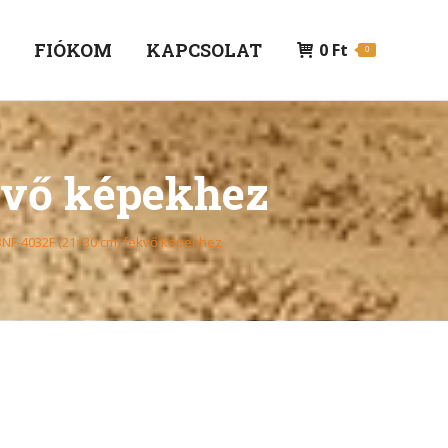
P
FIÓKOM
KAPCSOLAT
0
Ft
0
kvő képekhez
3NF-4032F (21×30 cm) fekvő képekhez