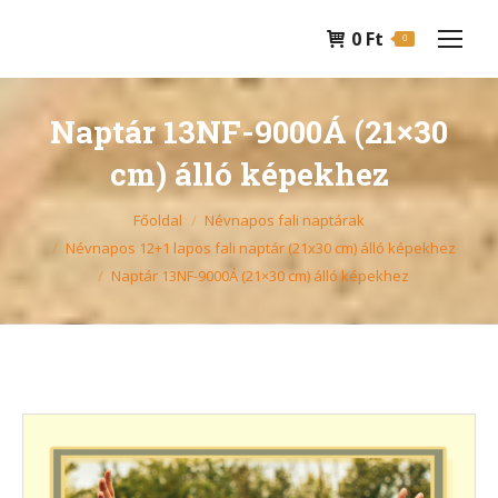
0
Ft
0
Naptár 13NF-9000Á (21×30
cm) álló képekhez
You are here:
Főoldal
Névnapos fali naptárak
Névnapos 12+1 lapos fali naptár (21x30 cm) álló képekhez
Naptár 13NF-9000Á (21×30 cm) álló képekhez