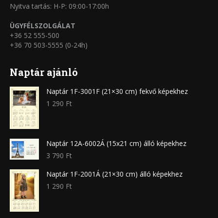
Nyitva tartás: H-P: 09:00-17:00h
ÜGYFÉLSZOLGÁLAT
+36 52 555-500
+36 70 503-5555 (0-24h)
Naptár ajánló
Naptár 1F-3001F (21×30 cm) fekvő képekhez
1 290
Ft
Naptár 12A-6002Á (15x21 cm) álló képekhez
3 790
Ft
Naptár 1F-2001Á (21×30 cm) álló képekhez
1 290
Ft