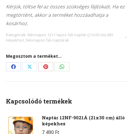
9000Á
Kérjük, töltse fel az összes szükséges fájl(oka)t. Ha ez
(21x30
megtörtént, akkor a terméket hozzáadhatja a
cm)
kosárhoz.
álló
képekhez
Kategóriák:
Névnapos 12+1 lapos fali naptár (21x30 cm) álló
képekhez
,
Névnapos fali naptárak
mennyiség
Megosztom a terméket...
Share
Share
Share
Share
on
on
on
on
Facebook
X
Pinterest
WhatsApp
Kapcsolódó termékek
Naptár 12NF-9021Á (21x30 cm) álló
képekhez
7 490
Ft