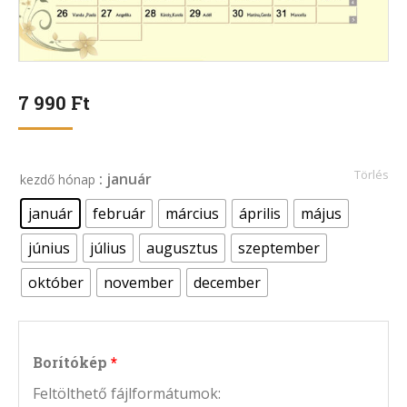
7 990
Ft
Törlés
: január
kezdő hónap
január
február
március
április
május
június
július
augusztus
szeptember
október
november
december
Borítókép
Feltölthető fájlformátumok: