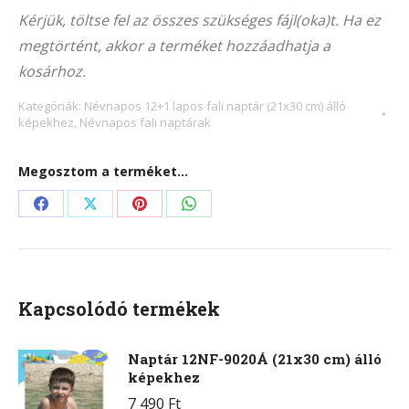
9012Á
Kérjük, töltse fel az összes szükséges fájl(oka)t. Ha ez
(21x30
megtörtént, akkor a terméket hozzáadhatja a
cm)
kosárhoz.
álló
képekhez
Kategóriák:
Névnapos 12+1 lapos fali naptár (21x30 cm) álló
képekhez
,
Névnapos fali naptárak
mennyiség
Megosztom a terméket...
Share
Share
Share
Share
on
on
on
on
Facebook
X
Pinterest
WhatsApp
Kapcsolódó termékek
Naptár 12NF-9020Á (21x30 cm) álló
képekhez
7 490
Ft