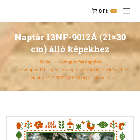
0
Ft
0
Naptár 13NF-9012Á (21×30
cm) álló képekhez
You are here:
Főoldal
Névnapos fali naptárak
Névnapos 12+1 lapos fali naptár (21x30 cm) álló képekhez
Naptár 13NF-9012Á (21×30 cm) álló képekhez