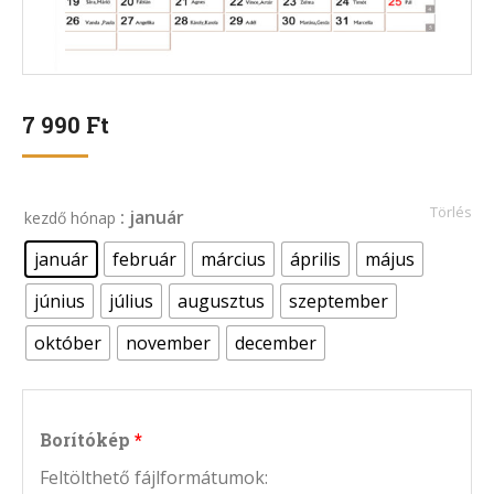
7 990
Ft
Törlés
: január
kezdő hónap
január
február
március
április
május
június
július
augusztus
szeptember
október
november
december
Borítókép
Feltölthető fájlformátumok: