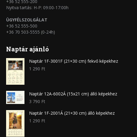
+36 52 555-200
Nyitva tartás: H-P: 09:00-17:00h
ÜGYFÉLSZOLGÁLAT
+36 52 555-500
+36 70 503-5555 (0-24h)
Naptár ajánló
Naptár 1F-3001F (21×30 cm) fekvő képekhez
1 290
Ft
Naptár 12A-6002Á (15x21 cm) álló képekhez
3 790
Ft
Naptár 1F-2001Á (21×30 cm) álló képekhez
1 290
Ft