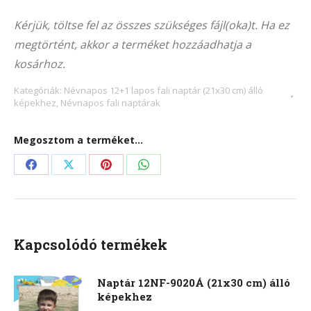
Alternative:
9041Á
Kérjük, töltse fel az összes szükséges fájl(oka)t. Ha ez
(21x30
megtörtént, akkor a terméket hozzáadhatja a
cm)
kosárhoz.
álló
képekhez
Kategóriák:
Névnapos 12+1 lapos fali naptár (21x30 cm) álló
képekhez
,
Névnapos fali naptárak
mennyiség
Megosztom a terméket...
Share
Share
Share
Share
on
on
on
on
Facebook
X
Pinterest
WhatsApp
Kapcsolódó termékek
Naptár 12NF-9020Á (21x30 cm) álló
képekhez