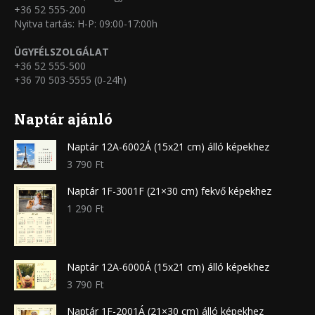
+36 52 555-200
Nyitva tartás: H-P: 09:00-17:00h
ÜGYFÉLSZOLGÁLAT
+36 52 555-500
+36 70 503-5555 (0-24h)
Naptár ajánló
Naptár 12A-6002Á (15x21 cm) álló képekhez
3 790
Ft
Naptár 1F-3001F (21×30 cm) fekvő képekhez
1 290
Ft
Naptár 12A-6000Á (15x21 cm) álló képekhez
3 790
Ft
Naptár 1F-2001Á (21×30 cm) álló képekhez