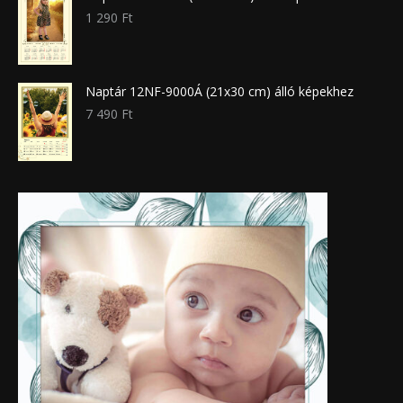
1 290
Ft
Naptár 12NF-9000Á (21x30 cm) álló képekhez
7 490
Ft