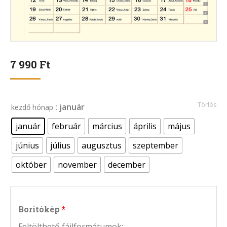
7 990
Ft
Törlés
: január
kezdő hónap
január
február
március
április
május
június
július
augusztus
szeptember
október
november
december
Borítókép
Feltölthető fájlformátumok: