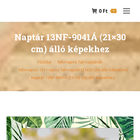
0
Ft
0
Naptár 13NF-9041Á (21×30
cm) álló képekhez
You are here:
Főoldal
Névnapos fali naptárak
Névnapos 12+1 lapos fali naptár (21x30 cm) álló képekhez
Naptár 13NF-9041Á (21×30 cm) álló képekhez