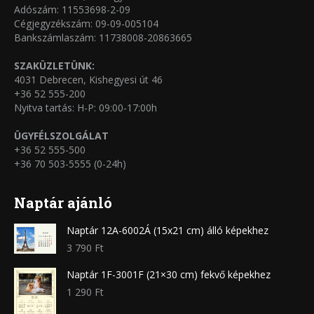
Adószám: 11553698-2-09
Cégjegyzékszám: 09-09-005104
Bankszámlaszám: 11738008-20863665
SZAKÜZLETÜNK:
4031 Debrecen, Kishegyesi út 46
+36 52 555-200
Nyitva tartás: H-P: 09:00-17:00h
ÜGYFÉLSZOLGÁLAT
+36 52 555-500
+36 70 503-5555 (0-24h)
Naptár ajánló
Naptár 12A-6002Á (15x21 cm) álló képekhez
3 790
Ft
Naptár 1F-3001F (21×30 cm) fekvő képekhez
1 290
Ft