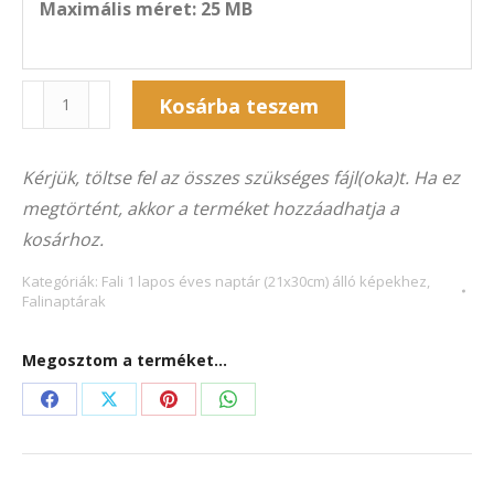
Maximális méret: 25 MB
Naptár
Alternative:
Kosárba teszem
1F-
2005Á
Kérjük, töltse fel az összes szükséges fájl(oka)t. Ha ez
(21×30
megtörtént, akkor a terméket hozzáadhatja a
cm)
kosárhoz.
álló
képekhez
Kategóriák:
Fali 1 lapos éves naptár (21x30cm) álló képekhez
,
Falinaptárak
mennyiség
Megosztom a terméket...
Share
Share
Share
Share
on
on
on
on
Facebook
X
Pinterest
WhatsApp