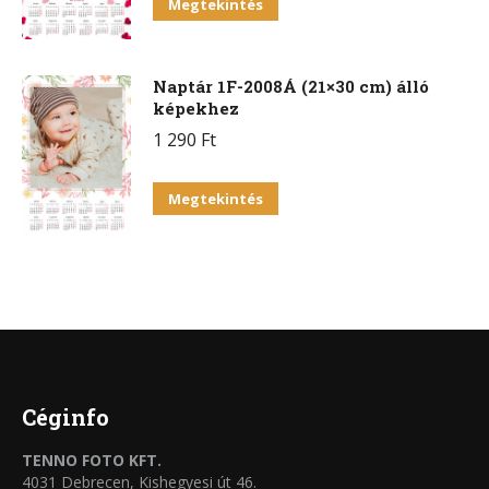
Megtekintés
Naptár 1F-2008Á (21×30 cm) álló
képekhez
1 290
Ft
Megtekintés
Céginfo
TENNO FOTO KFT.
4031 Debrecen, Kishegyesi út 46.