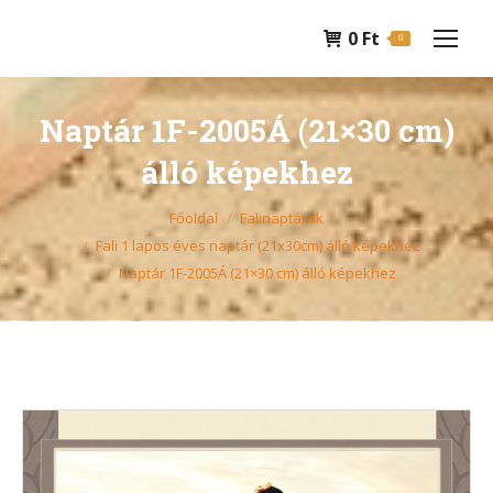
0
Ft
0
Naptár 1F-2005Á (21×30 cm)
álló képekhez
You are here:
Főoldal
Falinaptárak
Fali 1 lapos éves naptár (21x30cm) álló képekhez
Naptár 1F-2005Á (21×30 cm) álló képekhez