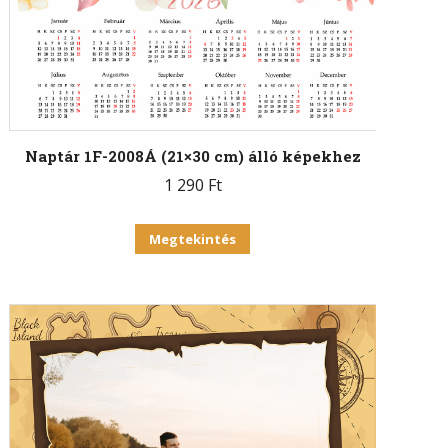
Naptár 1F-2008Á (21×30 cm) álló képekhez
1 290
Ft
Megtekintés