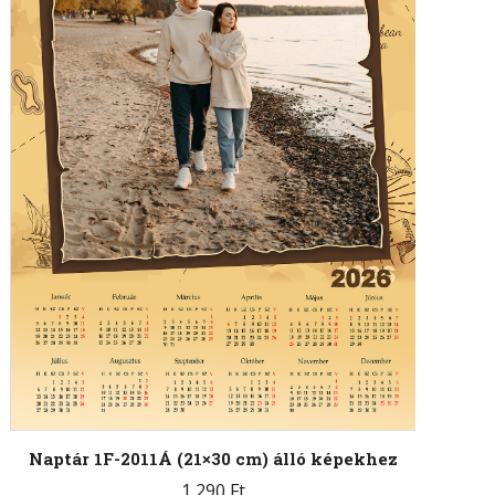
Naptár 1F-2011Á (21×30 cm) álló képekhez
1 290
Ft