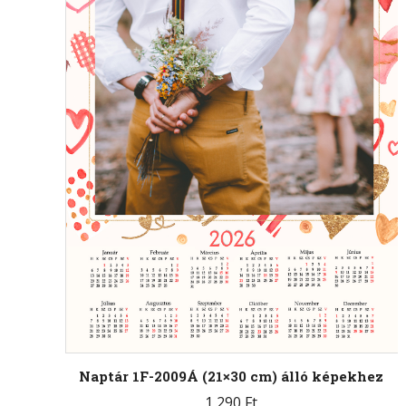
Naptár 1F-2009Á (21×30 cm) álló képekhez
1 290
Ft