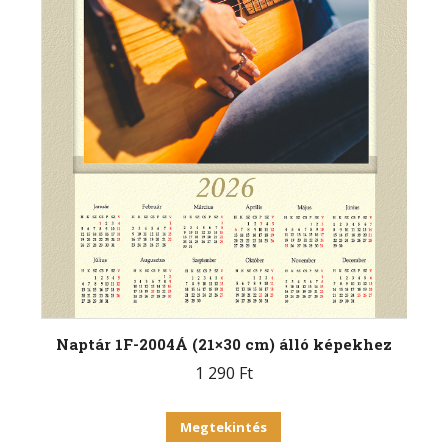
Naptár 1F-2004Á (21×30 cm) álló képekhez
1 290
Ft
Megtekintés