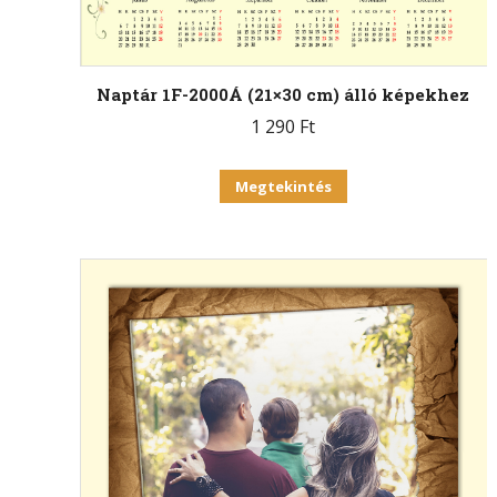
Naptár 1F-2000Á (21×30 cm) álló képekhez
1 290
Ft
Megtekintés