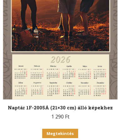
Naptár 1F-2005Á (21×30 cm) álló képekhez
1 290
Ft
Megtekintés