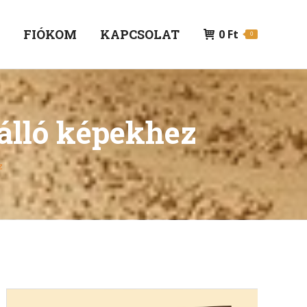
P
FIÓKOM
KAPCSOLAT
0
Ft
0
 álló képekhez
z