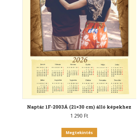
Naptár 1F-2003Á (21×30 cm) álló képekhez
1 290
Ft
Megtekintés