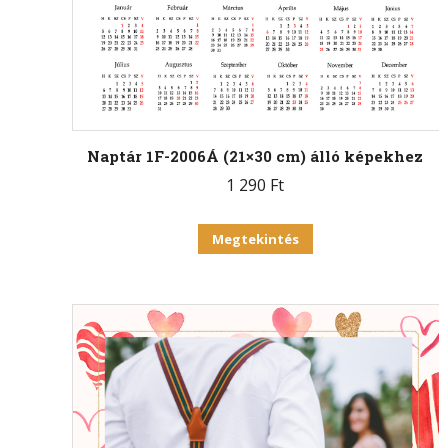
Naptár 1F-2006Á (21×30 cm) álló képekhez
1 290
Ft
Megtekintés