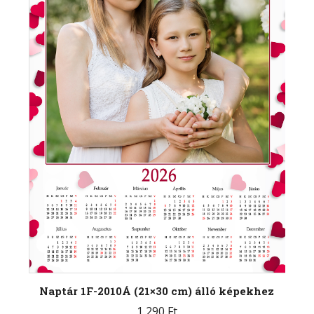
Naptár 1F-2010Á (21×30 cm) álló képekhez
1 290
Ft