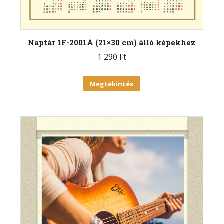
Naptár 1F-2001Á (21×30 cm) álló képekhez
1 290
Ft
Megtekintés