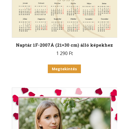
Naptár 1F-2007Á (21×30 cm) álló képekhez
1 290
Ft
Megtekintés