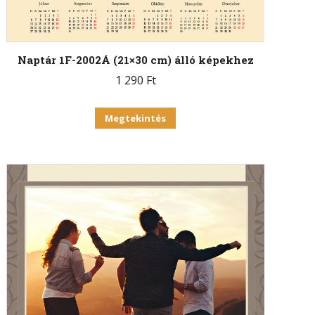
Naptár 1F-2002Á (21×30 cm) álló képekhez
1 290
Ft
Megtekintés