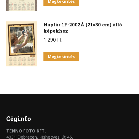
Megtekintés
Naptár 1F-2002Á (21×30 cm) álló
képekhez
1 290
Ft
Megtekintés
Céginfo
TENNO FOTO KFT.
4031 Debrecen, Kishegyesi út 46.