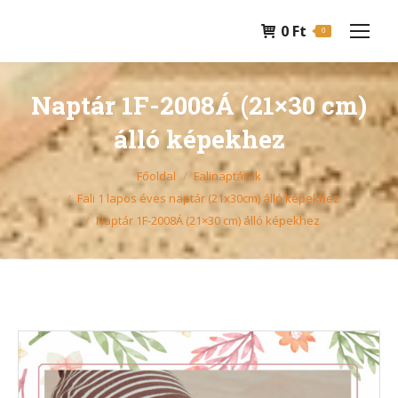
0
Ft
0
Naptár 1F-2008Á (21×30 cm)
álló képekhez
You are here:
Főoldal
Falinaptárak
Fali 1 lapos éves naptár (21x30cm) álló képekhez
Naptár 1F-2008Á (21×30 cm) álló képekhez