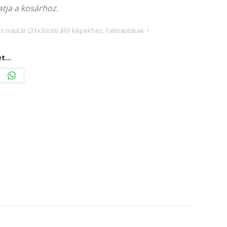
tja a kosárhoz.
ves naptár (21x30cm) álló képekhez
,
Falinaptárak
...
re
Share
on
erest
WhatsApp