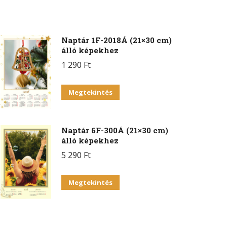
Naptár 1F-2018Á (21×30 cm)
álló képekhez
1 290
Ft
Megtekintés
Naptár 6F-300Á (21×30 cm)
álló képekhez
5 290
Ft
Ennek
Megtekintés
a
terméknek
több