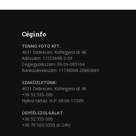
Céginfo
TENNO FOTO KFT.
4031 Debrecen, Kishegyesi út 46.
Adószám: 11553698-2-09
Cégjegyzékszám: 09-09-005104
Bankszámlaszám: 11738008-20863665
SZAKÜZLETÜNK:
4031 Debrecen, Kishegyesi út 46
+36 52 555-200
Nyitva tartás: H-P: 09:00-17:00h
ÜGYFÉLSZOLGÁLAT
+36 52 555-500
+36 70 503-5555 (0-24h)