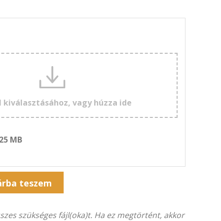
l kiválasztásához, vagy húzza ide
 25 MB
Alternative:
árba teszem
összes szükséges fájl(oka)t. Ha ez megtörtént, akkor