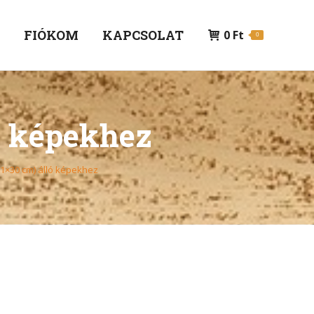
P
FIÓKOM
KAPCSOLAT
0
Ft
0
ó képekhez
21×30 cm) álló képekhez