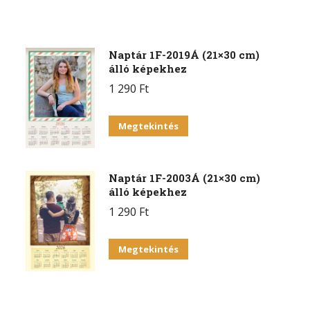
Naptár 1F-2019Á (21×30 cm)
álló képekhez
1 290
Ft
Megtekintés
Naptár 1F-2003Á (21×30 cm)
álló képekhez
1 290
Ft
Megtekintés