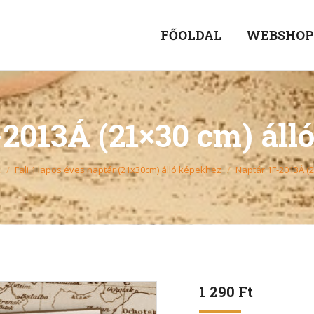
FŐOLDAL
WEBSHO
-2013Á (21×30 cm) áll
k
Fali 1 lapos éves naptár (21x30cm) álló képekhez
Naptár 1F-2013Á (
1 290
Ft