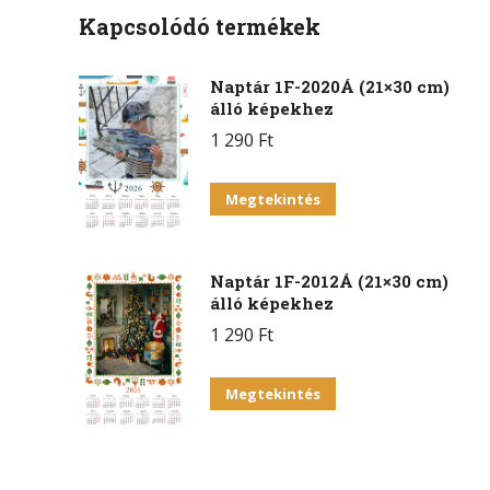
Kapcsolódó termékek
Naptár 1F-2020Á (21×30 cm)
álló képekhez
1 290
Ft
Megtekintés
Naptár 1F-2012Á (21×30 cm)
álló képekhez
1 290
Ft
Megtekintés