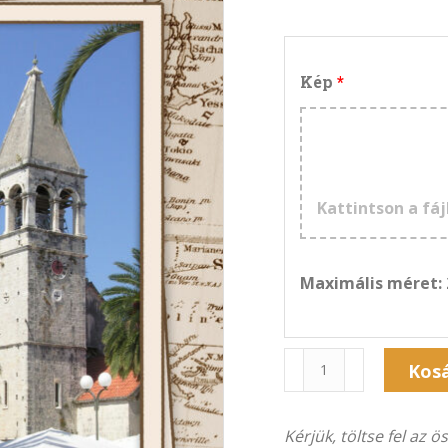
Kép
Kattintson a fáj
Maximális méret:
Naptár
Kos
1F-
2013Á
Kérjük, töltse fel az 
(21×30