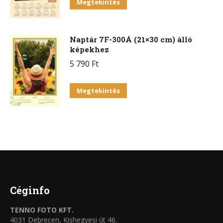
Megtekintés
Naptár 7F-300Á (21×30 cm) álló
képekhez
5 790
Ft
Ennek
Megtekintés
a
terméknek
több
variációja
van.
A
változatok
Céginfo
a
TENNO FOTO KFT.
termékoldalon
4031 Debrecen, Kishegyesi út 46.