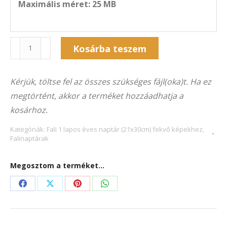
Maximális méret: 25 MB
Naptár
Alternative:
Kosárba teszem
1F-
3003F
Kérjük, töltse fel az összes szükséges fájl(oka)t. Ha ez
(21×30
megtörtént, akkor a terméket hozzáadhatja a
cm)
kosárhoz.
fekvő
képekhez
Kategóriák:
Fali 1 lapos éves naptár (21x30cm) fekvő képekhez
,
Falinaptárak
mennyiség
Megosztom a terméket...
Share
Share
Share
Share
on
on
on
on
Facebook
X
Pinterest
WhatsApp