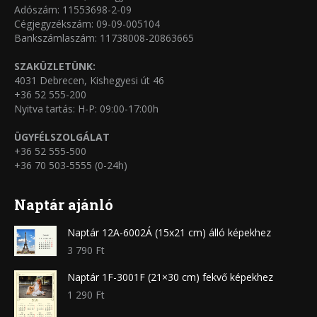
választhatók
Adószám: 11553698-2-09
Cégjegyzékszám: 09-09-005104
ki
Bankszámlaszám: 11738008-20863665
SZAKÜZLETÜNK:
4031 Debrecen, Kishegyesi út 46
+36 52 555-200
Nyitva tartás: H-P: 09:00-17:00h
ÜGYFÉLSZOLGÁLAT
+36 52 555-500
+36 70 503-5555 (0-24h)
Naptár ajánló
Naptár 12A-6002Á (15x21 cm) álló képekhez
3 790
Ft
Naptár 1F-3001F (21×30 cm) fekvő képekhez
1 290
Ft