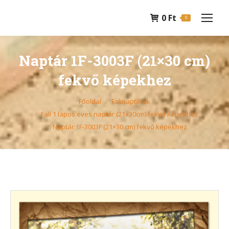
0
Ft
0
Naptár 1F-3003F (21×30 cm)
fekvő képekhez
You are here:
Főoldal
Falinaptárak
Fali 1 lapos éves naptár (21x30cm) fekvő képekhez
Naptár 1F-3003F (21×30 cm) fekvő képekhez