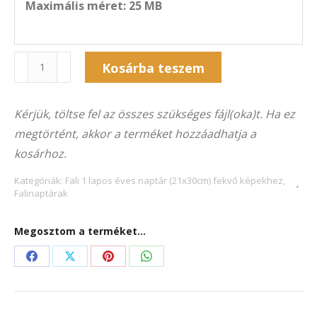
Maximális méret: 25 MB
Naptár
Alternative:
Kosárba teszem
1F-
3015F
Kérjük, töltse fel az összes szükséges fájl(oka)t. Ha ez
(21×30
megtörtént, akkor a terméket hozzáadhatja a
cm)
kosárhoz.
fekvő
képekhez
Kategóriák:
Fali 1 lapos éves naptár (21x30cm) fekvő képekhez
,
Falinaptárak
mennyiség
Megosztom a terméket...
Share
Share
Share
Share
on
on
on
on
Facebook
X
Pinterest
WhatsApp