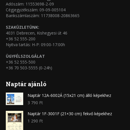
Adószám: 11553698-2-09
Cégjegyzékszám: 09-09-005104
Bankszámlaszám: 11738008-20863665
SZAKÜZLETÜNK:
4031 Debrecen, Kishegyesi út 46
+36 52 555-200
Nyitva tartás: H-P: 09:00-17:00h
ÜGYFÉLSZOLGÁLAT
+36 52 555-500
+36 70 503-5555 (0-24h)
Naptár ajánló
Naptár 12A-6002Á (15x21 cm) álló képekhez
3 790
Ft
Naptár 1F-3001F (21×30 cm) fekvő képekhez
1 290
Ft