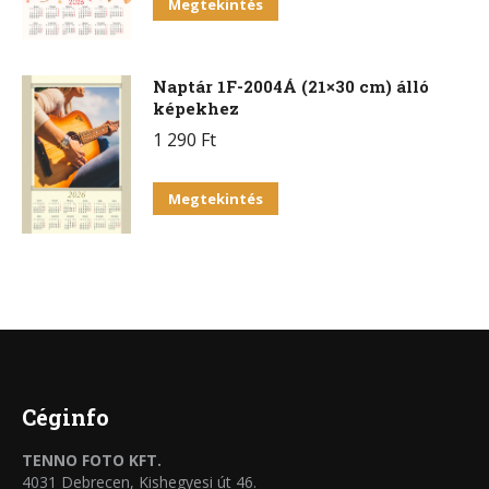
Megtekintés
Naptár 1F-2004Á (21×30 cm) álló
képekhez
1 290
Ft
Megtekintés
Céginfo
TENNO FOTO KFT.
4031 Debrecen, Kishegyesi út 46.