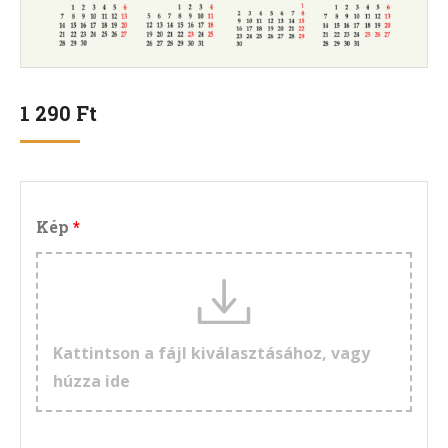
1 290
Ft
Kép
Kattintson a fájl kiválasztásához, vagy
húzza ide