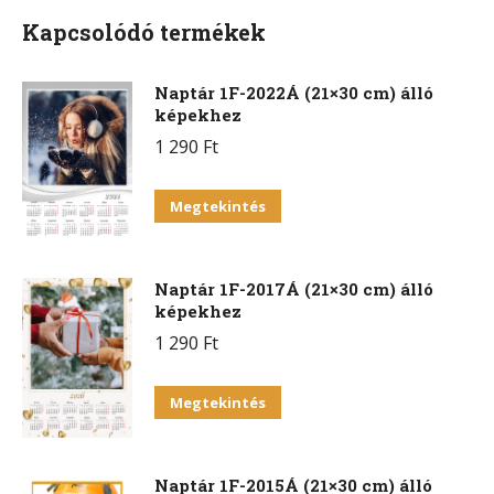
Kapcsolódó termékek
Naptár 1F-2022Á (21×30 cm) álló
képekhez
1 290
Ft
Megtekintés
Naptár 1F-2017Á (21×30 cm) álló
képekhez
1 290
Ft
Megtekintés
Naptár 1F-2015Á (21×30 cm) álló