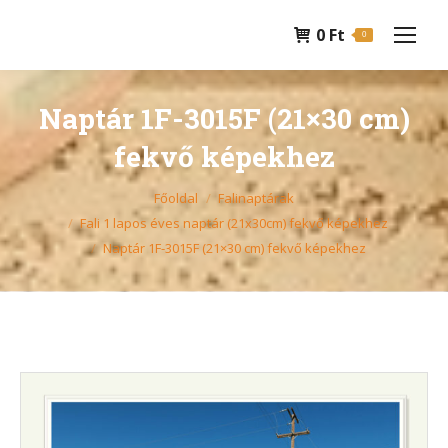
0
Ft
0
Naptár 1F-3015F (21×30 cm)
fekvő képekhez
You are here:
Főoldal
Falinaptárak
Fali 1 lapos éves naptár (21x30cm) fekvő képekhez
Naptár 1F-3015F (21×30 cm) fekvő képekhez