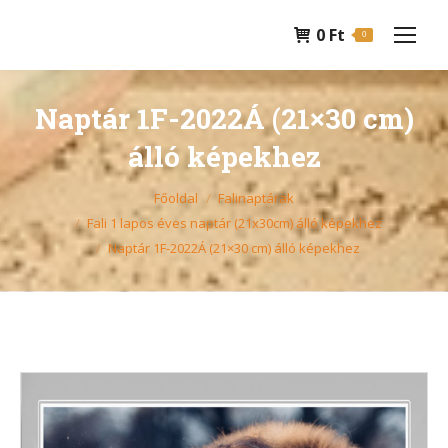
0
Ft
0
Naptár 1F-2022Á (21×30 cm)
álló képekhez
You are here:
Főoldal
Falinaptárak
Fali 1 lapos éves naptár (21x30cm) álló képekhez
Naptár 1F-2022Á (21×30 cm) álló képekhez