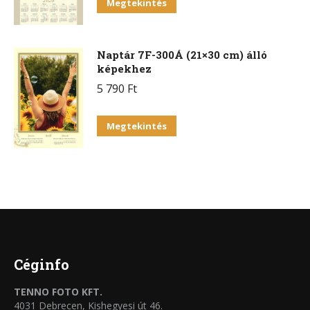
Megtekintés
Naptár 7F-300Á (21×30 cm) álló
képekhez
5 790
Ft
Ennek
Megtekintés
a
terméknek
több
variációja
van.
A
változatok
Céginfo
a
TENNO FOTO KFT.
termékoldalon
4031 Debrecen, Kishegyesi út 46.