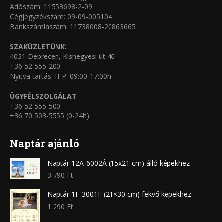
választhatók
Adószám: 11553698-2-09
Cégjegyzékszám: 09-09-005104
ki
Bankszámlaszám: 11738008-20863665
SZAKÜZLETÜNK:
4031 Debrecen, Kishegyesi út 46
+36 52 555-200
Nyitva tartás: H-P: 09:00-17:00h
ÜGYFÉLSZOLGÁLAT
+36 52 555-500
+36 70 503-5555 (0-24h)
Naptár ajánló
Naptár 12A-6002Á (15x21 cm) álló képekhez
3 790
Ft
Naptár 1F-3001F (21×30 cm) fekvő képekhez
1 290
Ft