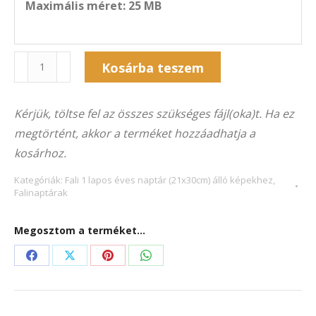
Maximális méret: 25 MB
Naptár
Alternative:
Kosárba teszem
1F-
2022Á
Kérjük, töltse fel az összes szükséges fájl(oka)t. Ha ez
(21×30
megtörtént, akkor a terméket hozzáadhatja a
cm)
kosárhoz.
álló
képekhez
Kategóriák:
Fali 1 lapos éves naptár (21x30cm) álló képekhez
,
Falinaptárak
mennyiség
Megosztom a terméket...
Share
Share
Share
Share
on
on
on
on
Facebook
X
Pinterest
WhatsApp