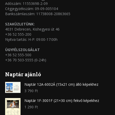
választhatók
Adószám: 11553698-2-09
Cégjegyzékszám: 09-09-005104
ki
Bankszámlaszám: 11738008-20863665
SZAKÜZLETÜNK:
4031 Debrecen, Kishegyesi út 46
+36 52 555-200
Nyitva tartás: H-P: 09:00-17:00h
ÜGYFÉLSZOLGÁLAT
+36 52 555-500
+36 70 503-5555 (0-24h)
Naptár ajánló
Naptár 12A-6002Á (15x21 cm) álló képekhez
3 790
Ft
Naptár 1F-3001F (21×30 cm) fekvő képekhez
1 290
Ft