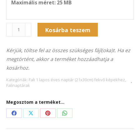
Maximális méret: 25 MB
Naptár
Alternative:
Kosárba teszem
1F-
3017F
Kérjük, töltse fel az összes szükséges fájl(oka)t. Ha ez
(21×30
megtörtént, akkor a terméket hozzáadhatja a
cm)
kosárhoz.
fekvő
képekhez
Kategóriák:
Fali 1 lapos éves naptár (21x30cm) fekvő képekhez
,
Falinaptárak
mennyiség
Megosztom a terméket...
Share
Share
Share
Share
on
on
on
on
Facebook
X
Pinterest
WhatsApp