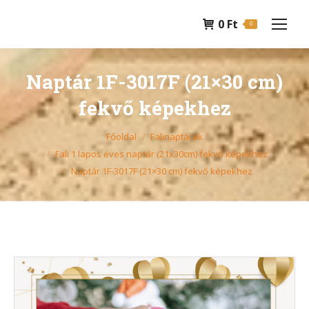
0
Ft
0
Naptár 1F-3017F (21×30 cm)
fekvő képekhez
You are here:
Főoldal
Falinaptárak
Fali 1 lapos éves naptár (21x30cm) fekvő képekhez
Naptár 1F-3017F (21×30 cm) fekvő képekhez