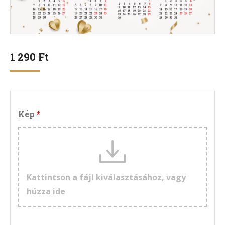
1 290
Ft
Kép
Kattintson a fájl kiválasztásához, vagy
húzza ide