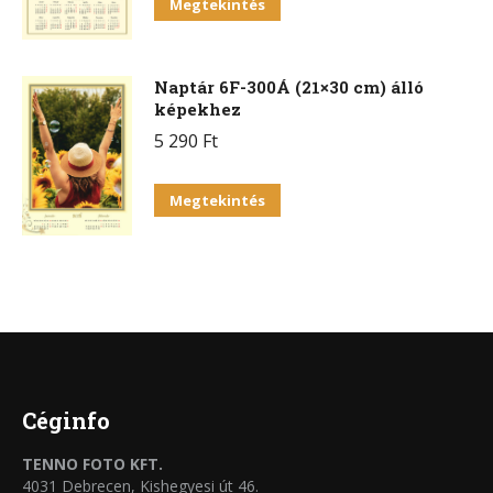
Megtekintés
Naptár 6F-300Á (21×30 cm) álló
képekhez
5 290
Ft
Ennek
Megtekintés
a
terméknek
több
variációja
van.
A
változatok
Céginfo
a
TENNO FOTO KFT.
termékoldalon
4031 Debrecen, Kishegyesi út 46.