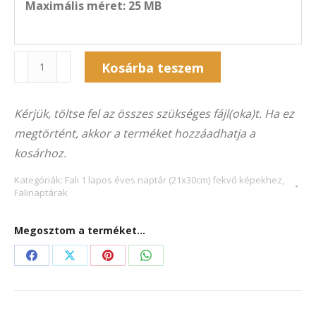
Maximális méret: 25 MB
Naptár
Alternative:
Kosárba teszem
1F-
3024F
Kérjük, töltse fel az összes szükséges fájl(oka)t. Ha ez
(21×30
megtörtént, akkor a terméket hozzáadhatja a
cm)
kosárhoz.
fekvő
képekhez
Kategóriák:
Fali 1 lapos éves naptár (21x30cm) fekvő képekhez
,
Falinaptárak
mennyiség
Megosztom a terméket...
Share
Share
Share
Share
on
on
on
on
Facebook
X
Pinterest
WhatsApp