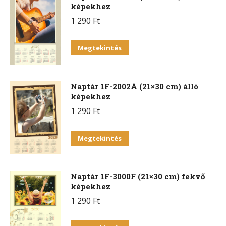
képekhez
1 290
Ft
Megtekintés
Naptár 1F-2002Á (21×30 cm) álló
képekhez
1 290
Ft
Megtekintés
Naptár 1F-3000F (21×30 cm) fekvő
képekhez
1 290
Ft