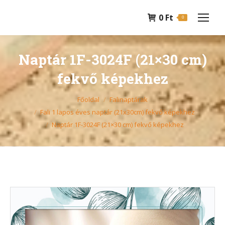
0
Ft
0
Naptár 1F-3024F (21×30 cm)
fekvő képekhez
You are here:
Főoldal
Falinaptárak
Fali 1 lapos éves naptár (21x30cm) fekvő képekhez
Naptár 1F-3024F (21×30 cm) fekvő képekhez