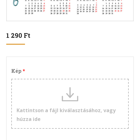
1 290
Ft
Kép
Kattintson a fájl kiválasztásához, vagy
húzza ide