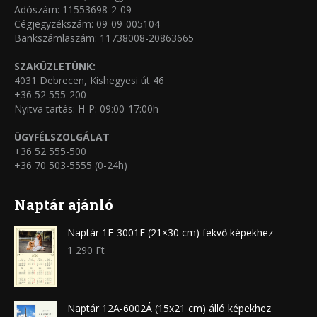
választhatók
Adószám: 11553698-2-09
Cégjegyzékszám: 09-09-005104
ki
Bankszámlaszám: 11738008-20863665
SZAKÜZLETÜNK:
4031 Debrecen, Kishegyesi út 46
+36 52 555-200
Nyitva tartás: H-P: 09:00-17:00h
ÜGYFÉLSZOLGÁLAT
+36 52 555-500
+36 70 503-5555 (0-24h)
Naptár ajánló
Naptár 1F-3001F (21×30 cm) fekvő képekhez
1 290
Ft
Naptár 12A-6002Á (15x21 cm) álló képekhez