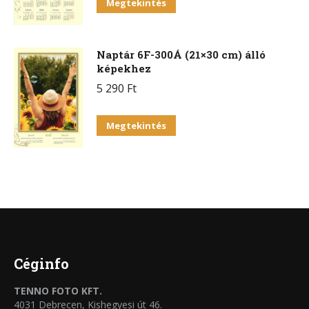
Megtekintés
Naptár 6F-300Á (21×30 cm) álló
képekhez
5 290
Ft
Ennek
Megtekintés
a
terméknek
több
variációja
van.
A
változatok
Céginfo
a
TENNO FOTO KFT.
termékoldalon
4031 Debrecen, Kishegyesi út 46.