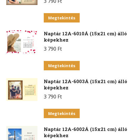
3 790
Ft
Ennek
Megtekintés
a
Naptár 12A-6010Á (15x21 cm) álló
terméknek
képekhez
több
3 790
Ft
variációja
van.
Ennek
Megtekintés
A
a
változatok
Naptár 12A-6003Á (15x21 cm) álló
terméknek
a
képekhez
több
termékoldalon
3 790
Ft
variációja
választhatók
van.
Ennek
ki
Megtekintés
A
a
változatok
Naptár 12A-6002Á (15x21 cm) álló
terméknek
a
képekhez
több