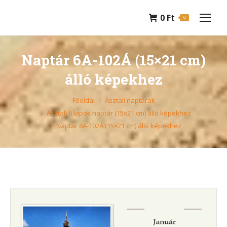
0
Ft
0
Naptár 6A-102Á (15×21 cm)
álló képekhez
You are here:
Főoldal
Asztali naptárak
Asztali 6 lapos naptár (15x21 cm) álló képekhez
Naptár 6A-102Á (15×21 cm) álló képekhez