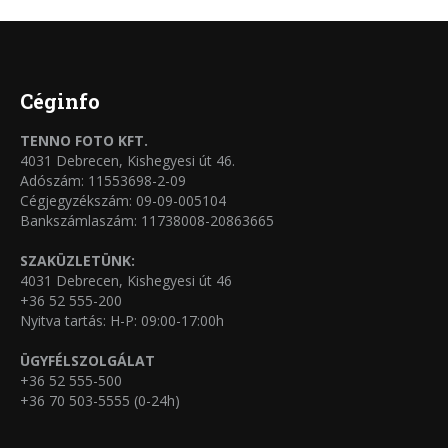
több
termékoldalon
variációja
választhatók
van.
ki
A
Céginfo
változatok
TENNO FOTO KFT.
a
4031 Debrecen, Kishegyesi út 46.
termékoldalon
Adószám: 11553698-2-09
Cégjegyzékszám: 09-09-005104
választhatók
Bankszámlaszám: 11738008-20863665
ki
SZAKÜZLETÜNK:
4031 Debrecen, Kishegyesi út 46
+36 52 555-200
Nyitva tartás: H-P: 09:00-17:00h
ÜGYFÉLSZOLGÁLAT
+36 52 555-500
+36 70 503-5555 (0-24h)