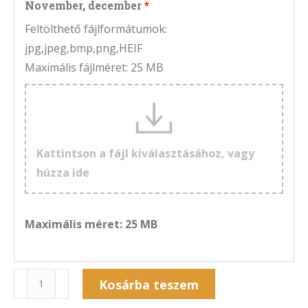
November, december
Feltölthető fájlformátumok:
jpg,jpeg,bmp,png,HEIF
Maximális fájlméret: 25 MB
Kattintson a fájl kiválasztásához, vagy
húzza ide
Maximális méret: 25 MB
Naptár
Kosárba teszem
6A-