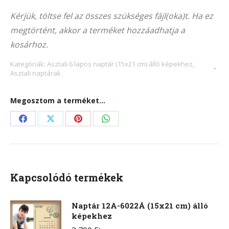
Alternative:
102Á
Kérjük, töltse fel az összes szükséges fájl(oka)t. Ha ez
(15×21
megtörtént, akkor a terméket hozzáadhatja a
cm)
kosárhoz.
álló
képekhez
Kategóriák:
Asztali 6 lapos naptár (15x21 cm) álló képekhez
,
Asztali naptárak
mennyiség
Megosztom a terméket...
Share
Share
Share
Share
on
on
on
on
Facebook
X
Pinterest
WhatsApp
Kapcsolódó termékek
Naptár 12A-6022Á (15x21 cm) álló
képekhez