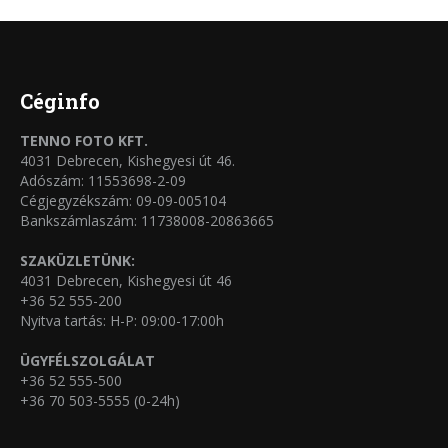
több
termékoldalon
variációja
választhatók
van.
ki
A
Céginfo
változatok
TENNO FOTO KFT.
a
4031 Debrecen, Kishegyesi út 46.
termékoldalon
Adószám: 11553698-2-09
Cégjegyzékszám: 09-09-005104
választhatók
Bankszámlaszám: 11738008-20863665
ki
SZAKÜZLETÜNK:
4031 Debrecen, Kishegyesi út 46
+36 52 555-200
Nyitva tartás: H-P: 09:00-17:00h
ÜGYFÉLSZOLGÁLAT
+36 52 555-500
+36 70 503-5555 (0-24h)