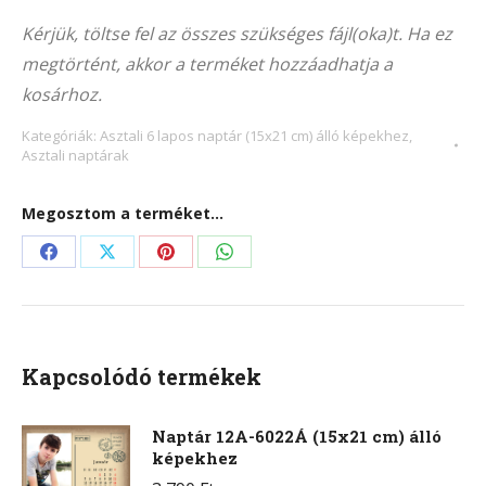
Alternative:
104Á
Kérjük, töltse fel az összes szükséges fájl(oka)t. Ha ez
(15×21
megtörtént, akkor a terméket hozzáadhatja a
cm)
kosárhoz.
álló
képekhez
Kategóriák:
Asztali 6 lapos naptár (15x21 cm) álló képekhez
,
Asztali naptárak
mennyiség
Megosztom a terméket...
Share
Share
Share
Share
on
on
on
on
Facebook
X
Pinterest
WhatsApp
Kapcsolódó termékek
Naptár 12A-6022Á (15x21 cm) álló
képekhez