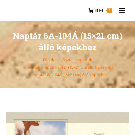
0
Ft
0
Naptár 6A-104Á (15×21 cm)
álló képekhez
You are here:
Főoldal
Asztali naptárak
Asztali 6 lapos naptár (15x21 cm) álló képekhez
Naptár 6A-104Á (15×21 cm) álló képekhez