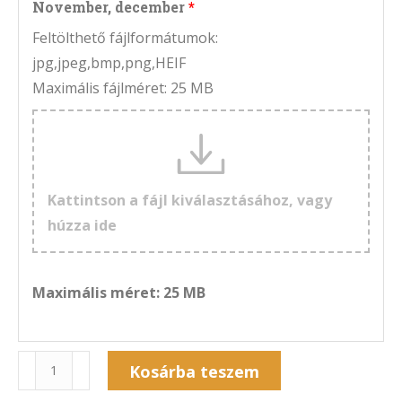
November, december
Feltölthető fájlformátumok:
jpg,jpeg,bmp,png,HEIF
Maximális fájlméret: 25 MB
Kattintson a fájl kiválasztásához, vagy
húzza ide
Maximális méret: 25 MB
Naptár
Kosárba teszem
6A-