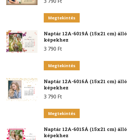
3 790
Ft
Ennek
Megtekintés
a
Naptár 12A-6019Á (15x21 cm) álló
terméknek
képekhez
több
3 790
Ft
variációja
van.
Ennek
Megtekintés
A
a
változatok
Naptár 12A-6016Á (15x21 cm) álló
terméknek
a
képekhez
több
termékoldalon
3 790
Ft
variációja
választhatók
van.
Ennek
ki
Megtekintés
A
a
változatok
Naptár 12A-6015Á (15x21 cm) álló
terméknek
a
képekhez
több