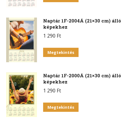
Naptár 1F-2004Á (21×30 cm) álló
képekhez
1 290
Ft
Megtekintés
Naptár 1F-2000Á (21×30 cm) álló
képekhez
1 290
Ft
Megtekintés