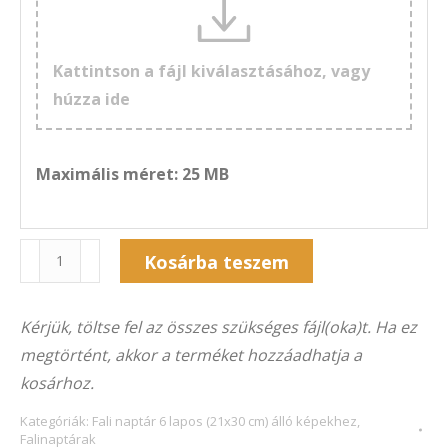
Kattintson a fájl kiválasztásához, vagy
húzza ide
Maximális méret: 25 MB
Naptár
Kosárba teszem
6F-
Alternative:
312Á
Kérjük, töltse fel az összes szükséges fájl(oka)t. Ha ez
(21×30
megtörtént, akkor a terméket hozzáadhatja a
cm)
kosárhoz.
álló
képekhez
Kategóriák:
Fali naptár 6 lapos (21x30 cm) álló képekhez
,
Falinaptárak