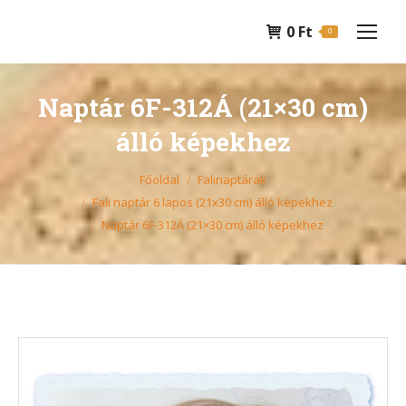
0
Ft
0
Naptár 6F-312Á (21×30 cm)
álló képekhez
You are here:
Főoldal
Falinaptárak
Fali naptár 6 lapos (21x30 cm) álló képekhez
Naptár 6F-312Á (21×30 cm) álló képekhez