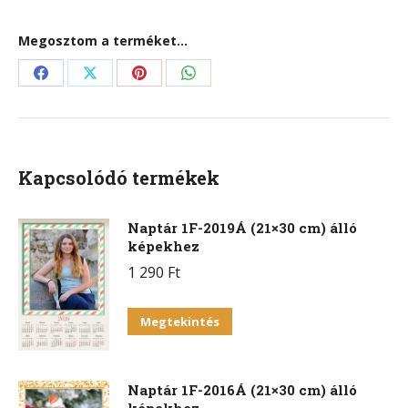
mennyiség
Megosztom a terméket...
Share
Share
Share
Share
on
on
on
on
Facebook
X
Pinterest
WhatsApp
Kapcsolódó termékek
Naptár 1F-2019Á (21×30 cm) álló
képekhez
1 290
Ft
Megtekintés
Naptár 1F-2016Á (21×30 cm) álló