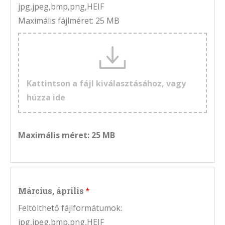
jpg,jpeg,bmp,png,HEIF
Maximális fájlméret: 25 MB
Kattintson a fájl kiválasztásához, vagy
húzza ide
Maximális méret: 25 MB
Március, április
Feltölthető fájlformátumok:
jpg,jpeg,bmp,png,HEIF