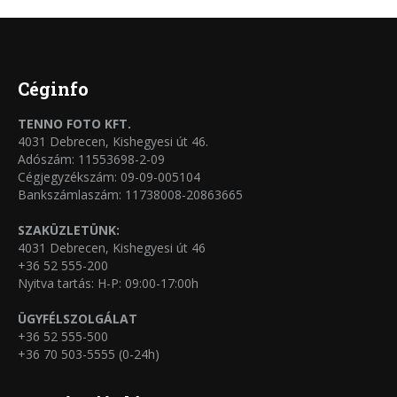
Céginfo
TENNO FOTO KFT.
4031 Debrecen, Kishegyesi út 46.
Adószám: 11553698-2-09
Cégjegyzékszám: 09-09-005104
Bankszámlaszám: 11738008-20863665
SZAKÜZLETÜNK:
4031 Debrecen, Kishegyesi út 46
+36 52 555-200
Nyitva tartás: H-P: 09:00-17:00h
ÜGYFÉLSZOLGÁLAT
+36 52 555-500
+36 70 503-5555 (0-24h)