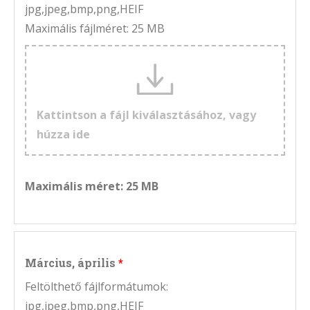
jpg,jpeg,bmp,png,HEIF
Maximális fájlméret: 25 MB
Kattintson a fájl kiválasztásához, vagy
húzza ide
Maximális méret: 25 MB
Március, április
Feltölthető fájlformátumok:
jpg,jpeg,bmp,png,HEIF