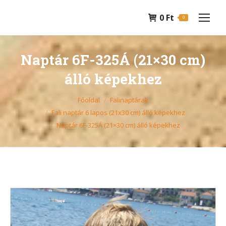
0
Ft
0
Naptár 6F-325Á (21×30 cm)
álló képekhez
You are here:
Főoldal
Falinaptárak
Fali naptár 6 lapos (21x30 cm) álló képekhez
Naptár 6F-325Á (21×30 cm) álló képekhez