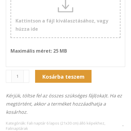
Kattintson a fájl kiválasztásához, vagy
húzza ide
Maximális méret: 25 MB
Naptár
Kosárba teszem
6F-
Alternative:
325Á
Kérjük, töltse fel az összes szükséges fájl(oka)t. Ha ez
(21×30
megtörtént, akkor a terméket hozzáadhatja a
cm)
kosárhoz.
álló
képekhez
Kategóriák:
Fali naptár 6 lapos (21x30 cm) álló képekhez
,
Falinaptárak