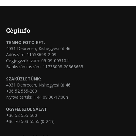
Céginfo
TENNO FOTO KFT.
4031 Debrecen, Kishegyesi út 46.
Adószám: 11553698-2-09
Cégjegyzékszám: 09-09-005104
Bankszámlaszám: 11738008-20863665
SZAKÜZLETÜNK:
4031 Debrecen, Kishegyesi út 46
+36 52 555-200
Nyitva tartás: H-P: 09:00-17:00h
ÜGYFÉLSZOLGÁLAT
+36 52 555-500
+36 70 503-5555 (0-24h)