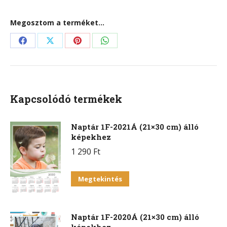
mennyiség
Megosztom a terméket...
Share
Share
Share
Share
on
on
on
on
Facebook
X
Pinterest
WhatsApp
Kapcsolódó termékek
Naptár 1F-2021Á (21×30 cm) álló
képekhez
1 290
Ft
Megtekintés
Naptár 1F-2020Á (21×30 cm) álló