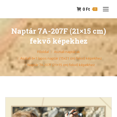
0
Ft
0
Naptár 7A-207F (21×15 cm)
fekvő képekhez
You are here:
Főoldal
Asztali naptárak
Asztali 6+1 lapos naptár (15x21 cm) fekvő képekhez
Naptár 7A-207F (21×15 cm) fekvő képekhez