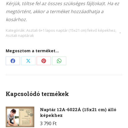
Kérjük, töltse fel az összes szükséges fájl(oka)t. Ha ez
(21×15
megtörtént, akkor a terméket hozzáadhatja a
cm)
kosárhoz.
fekvő
képekhez
Kategóriák:
Asztali 6+1 lapos naptár (15x21 cm) fekvő képekhez
,
Asztali naptárak
mennyiség
Megosztom a terméket...
Share
Share
Share
Share
on
on
on
on
Facebook
X
Pinterest
WhatsApp
Kapcsolódó termékek
Naptár 12A-6022Á (15x21 cm) álló
képekhez
3 790
Ft