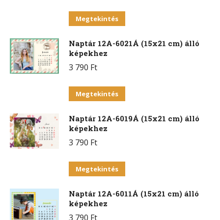
Ennek
Megtekintés
a
Naptár 12A-6021Á (15x21 cm) álló
terméknek
képekhez
több
3 790
Ft
variációja
van.
Ennek
Megtekintés
A
a
változatok
Naptár 12A-6019Á (15x21 cm) álló
terméknek
a
képekhez
több
termékoldalon
3 790
Ft
variációja
választhatók
van.
Ennek
ki
Megtekintés
A
a
változatok
Naptár 12A-6011Á (15x21 cm) álló
terméknek
a
képekhez
több
termékoldalon
3 790
Ft