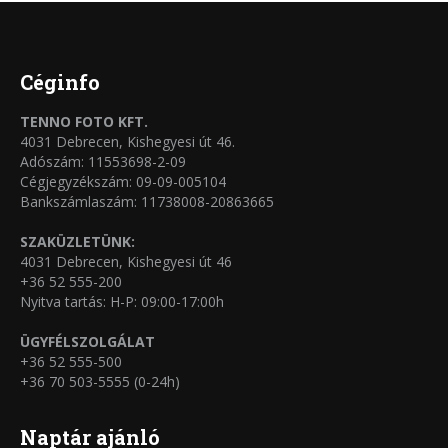
termékoldalon
variációja
választhatók
van.
ki
A
Céginfo
változatok
TENNO FOTO KFT.
a
4031 Debrecen, Kishegyesi út 46.
termékoldalon
Adószám: 11553698-2-09
Cégjegyzékszám: 09-09-005104
választhatók
Bankszámlaszám: 11738008-20863665
ki
SZAKÜZLETÜNK:
4031 Debrecen, Kishegyesi út 46
+36 52 555-200
Nyitva tartás: H-P: 09:00-17:00h
ÜGYFÉLSZOLGÁLAT
+36 52 555-500
+36 70 503-5555 (0-24h)
Naptár ajánló