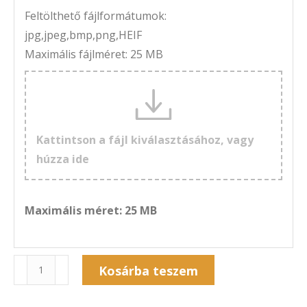
Feltölthető fájlformátumok:
jpg,jpeg,bmp,png,HEIF
Maximális fájlméret: 25 MB
Kattintson a fájl kiválasztásához, vagy
húzza ide
Maximális méret: 25 MB
Naptár
Kosárba teszem
7A-
Alternative:
207F