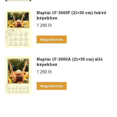
Naptár 1F-3000F (21×30 cm) fekvő
képekhez
1 290
Ft
Megtekintés
Naptár 1F-2000Á (21×30 cm) álló
képekhez
1 290
Ft
Megtekintés