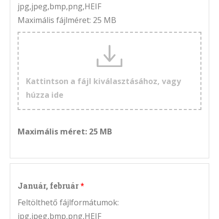
jpg,jpeg,bmp,png,HEIF
Maximális fájlméret: 25 MB
Kattintson a fájl kiválasztásához, vagy
húzza ide
Maximális méret: 25 MB
Január, február
Feltölthető fájlformátumok:
jpg,jpeg,bmp,png,HEIF