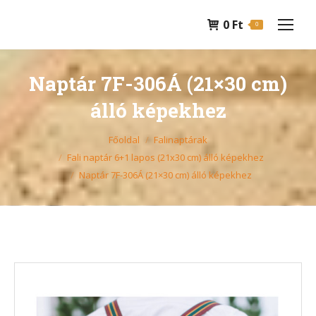
0
Ft
0
Naptár 7F-306Á (21×30 cm)
álló képekhez
You are here:
Főoldal
Falinaptárak
Fali naptár 6+1 lapos (21x30 cm) álló képekhez
Naptár 7F-306Á (21×30 cm) álló képekhez