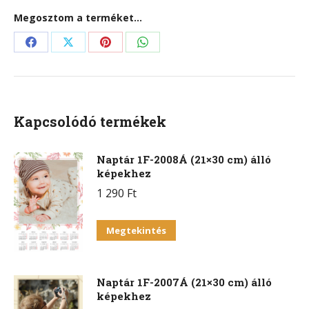
Megosztom a terméket...
Share
Share
Share
Share
on
on
on
on
Facebook
X
Pinterest
WhatsApp
Kapcsolódó termékek
Naptár 1F-2008Á (21×30 cm) álló
képekhez
1 290
Ft
Megtekintés
Naptár 1F-2007Á (21×30 cm) álló
képekhez