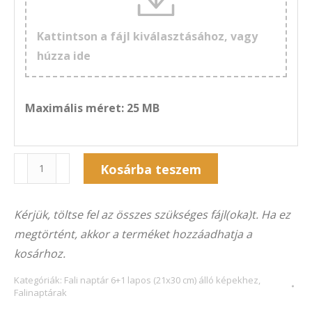
Kattintson a fájl kiválasztásához, vagy
húzza ide
Maximális méret: 25 MB
Naptár
Kosárba teszem
7F-
Alternative:
306Á
Kérjük, töltse fel az összes szükséges fájl(oka)t. Ha ez
(21×30
megtörtént, akkor a terméket hozzáadhatja a
cm)
kosárhoz.
álló
képekhez
Kategóriák:
Fali naptár 6+1 lapos (21x30 cm) álló képekhez
,
Falinaptárak
mennyiség