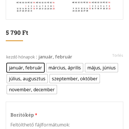
5 790
Ft
Törlés
: január, február
kezdő hónapok
január, február
március, április
május, június
július, augusztus
szeptember, október
november, december
Borítókép
Feltölthető fájlformátumok: