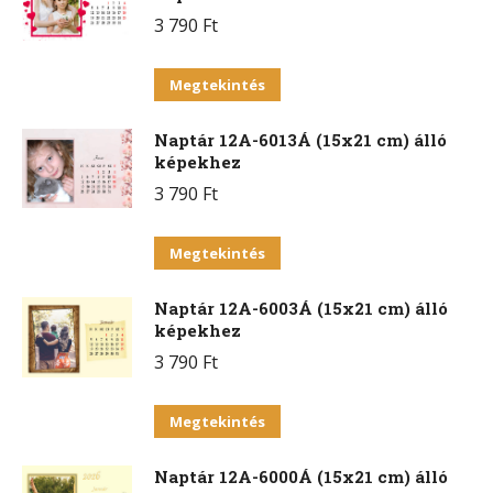
több
termékoldalon
3 790
Ft
variációja
választhatók
van.
Ennek
ki
Megtekintés
A
a
változatok
Naptár 12A-6013Á (15x21 cm) álló
terméknek
a
képekhez
több
termékoldalon
3 790
Ft
variációja
választhatók
van.
Ennek
ki
Megtekintés
A
a
változatok
Naptár 12A-6003Á (15x21 cm) álló
terméknek
a
képekhez
több
termékoldalon
3 790
Ft
variációja
választhatók
van.
Ennek
ki
Megtekintés
A
a
változatok
Naptár 12A-6000Á (15x21 cm) álló
terméknek