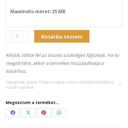
Maximális méret: 25 MB
Naptár
Kosárba teszem
12A-
Alternative:
5015F
Kérjük, töltse fel az összes szükséges fájl(oka)t. Ha ez
(21×15
megtörtént, akkor a terméket hozzáadhatja a
cm)
kosárhoz.
fekvő
képekhez
Kategóriák:
Asztali 12 lapos naptár (15x21 cm) fekvő képekhez
,
Asztali naptárak
mennyiség
Megosztom a terméket...
Share
Share
Share
Share
on
on
on
on