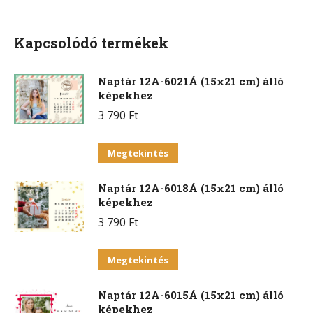
Facebook
X
Pinterest
WhatsApp
Kapcsolódó termékek
Naptár 12A-6021Á (15x21 cm) álló
képekhez
3 790
Ft
Ennek
Megtekintés
a
Naptár 12A-6018Á (15x21 cm) álló
terméknek
képekhez
több
3 790
Ft
variációja
van.
Ennek
Megtekintés
A
a
változatok
Naptár 12A-6015Á (15x21 cm) álló
terméknek
a
képekhez