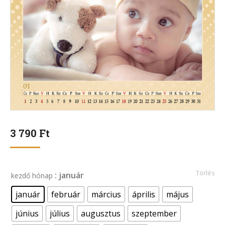
3 790
Ft
Törlés
: január
kezdő hónap
január
február
március
április
május
június
július
augusztus
szeptember