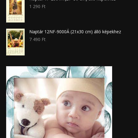
1 290
Ft
Naptár 12NF-9000Á (21x30 cm) álló képekhez
7 490
Ft