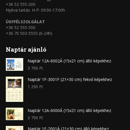
+36 52 555-200
Nyitva tartás: H-P: 09:00-17:00h
ÜGYFÉLSZOLGÁLAT
+36 52 555-500
+36 70 503-5555 (0-24h)
Naptár ajánló
Naptár 12A-6002Á (15x21 cm) álló képekhez
3 790
Ft
Naptár 1F-3001F (21×30 cm) fekvő képekhez
1 290
Ft
Naptár 12A-6000Á (15x21 cm) álló képekhez
3 790
Ft
Naptár 1F-2001Á (21×30 cm) álló képekhez