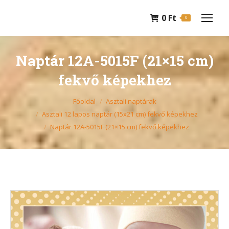
0
Ft
0
Naptár 12A-5015F (21×15 cm)
fekvő képekhez
You are here:
Főoldal
Asztali naptárak
Asztali 12 lapos naptár (15x21 cm) fekvő képekhez
Naptár 12A-5015F (21×15 cm) fekvő képekhez