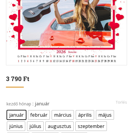
3 790
Ft
Törlés
: január
kezdő hónap
január
február
március
április
május
június
július
augusztus
szeptember