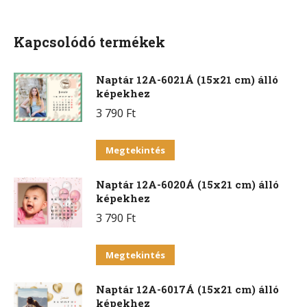
Facebook
X
Pinterest
WhatsApp
Kapcsolódó termékek
Naptár 12A-6021Á (15x21 cm) álló
képekhez
3 790
Ft
Ennek
Megtekintés
a
Naptár 12A-6020Á (15x21 cm) álló
terméknek
képekhez
több
3 790
Ft
variációja
van.
Ennek
Megtekintés
A
a
változatok
Naptár 12A-6017Á (15x21 cm) álló
terméknek
a
képekhez