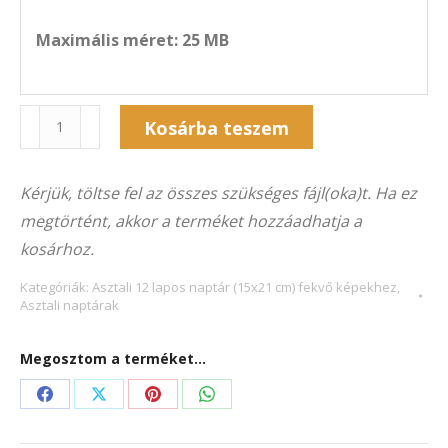
Maximális méret: 25 MB
Naptár
Kosárba teszem
12A-
Alternative:
5035F
Kérjük, töltse fel az összes szükséges fájl(oka)t. Ha ez
(21×15
megtörtént, akkor a terméket hozzáadhatja a
cm)
kosárhoz.
fekvő
képekhez
Kategóriák:
Asztali 12 lapos naptár (15x21 cm) fekvő képekhez
,
Asztali naptárak
mennyiség
Megosztom a terméket...
Share
Share
Share
Share
on
on
on
on