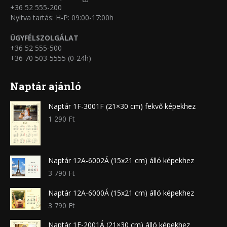
+36 52 555-200
Nyitva tartás: H-P: 09:00-17:00h
ÜGYFÉLSZOLGÁLAT
+36 52 555-500
+36 70 503-5555 (0-24h)
Naptár ajánló
Naptár 1F-3001F (21×30 cm) fekvő képekhez
1 290
Ft
Naptár 12A-6002Á (15x21 cm) álló képekhez
3 790
Ft
Naptár 12A-6000Á (15x21 cm) álló képekhez
3 790
Ft
Naptár 1F-2001Á (21×30 cm) álló képekhez