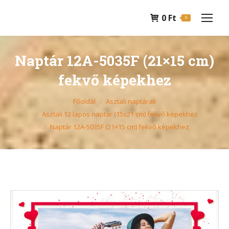
0
Ft
0
Naptár 12A-5035F (21×15 cm)
fekvő képekhez
You are here:
Főoldal
Asztali naptárak
Asztali 12 lapos naptár (15x21 cm) fekvő képekhez
Naptár 12A-5035F (21×15 cm) fekvő képekhez