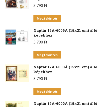
több
termékoldalon
3 790
Ft
variációja
választhatók
van.
Ennek
ki
Megtekintés
A
a
változatok
Naptár 12A-6009Á (15x21 cm) álló
terméknek
a
képekhez
több
termékoldalon
3 790
Ft
variációja
választhatók
van.
Ennek
ki
Megtekintés
A
a
változatok
Naptár 12A-6003Á (15x21 cm) álló
terméknek
a
képekhez
több
termékoldalon
3 790
Ft
variációja
választhatók
van.
Ennek
ki
Megtekintés
A
a
változatok
Naptár 12A-6000Á (15x21 cm) álló
terméknek