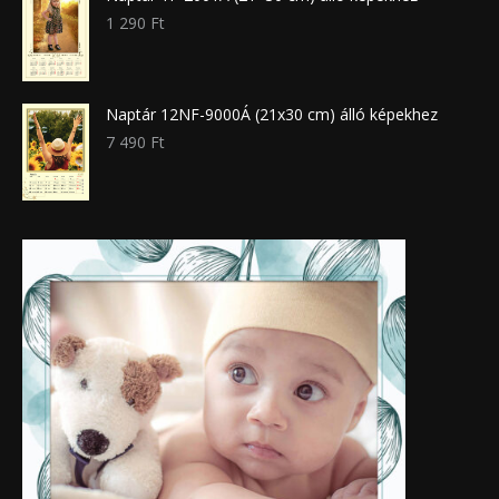
1 290
Ft
Naptár 12NF-9000Á (21x30 cm) álló képekhez
7 490
Ft