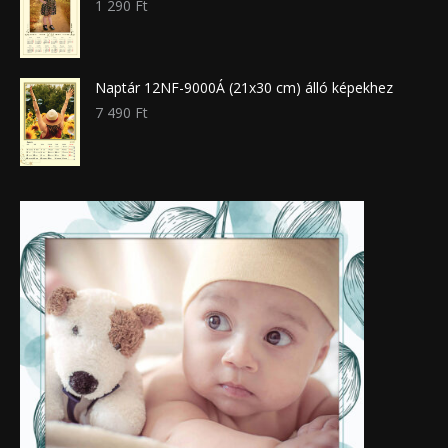
1 290
Ft
Naptár 12NF-9000Á (21x30 cm) álló képekhez
7 490
Ft