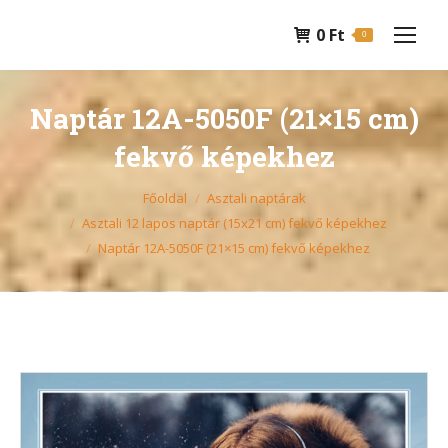
0
Ft
0
Naptár 12A-5050F (21×15 cm)
fekvő képekhez
You are here:
Főoldal
Asztali naptárak
Asztali 12 lapos naptár (15x21 cm) fekvő képekhez
Naptár 12A-5050F (21×15 cm) fekvő képekhez