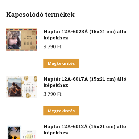
Facebook
X
Pinterest
WhatsApp
Kapcsolódó termékek
Naptár 12A-6023Á (15x21 cm) álló
képekhez
3 790
Ft
Ennek
Megtekintés
a
Naptár 12A-6017Á (15x21 cm) álló
terméknek
képekhez
több
3 790
Ft
variációja
van.
Ennek
Megtekintés
A
a
változatok
Naptár 12A-6012Á (15x21 cm) álló
terméknek
a
képekhez
több