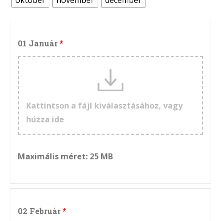
október
november
december
01 Január
Kattintson a fájl kiválasztásához, vagy
húzza ide
Maximális méret: 25 MB
02 Február