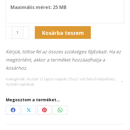
Maximális méret: 25 MB
Naptár
Kosárba teszem
12A-
Alternative:
5050F
Kérjük, töltse fel az összes szükséges fájl(oka)t. Ha ez
(21×15
megtörtént, akkor a terméket hozzáadhatja a
cm)
kosárhoz.
fekvő
képekhez
Kategóriák:
Asztali 12 lapos naptár (15x21 cm) fekvő képekhez
,
Asztali naptárak
mennyiség
Megosztom a terméket...
Share
Share
Share
Share
on
on
on
on