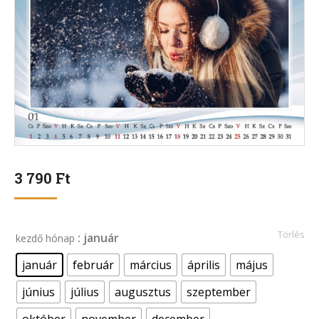
3 790
Ft
Törlés
: január
kezdő hónap
január
február
március
április
május
június
július
augusztus
szeptember