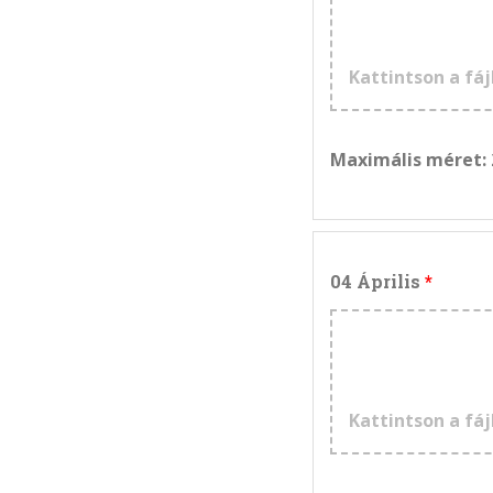
Kattintson a fáj
Maximális méret:
04 Április
Kattintson a fáj