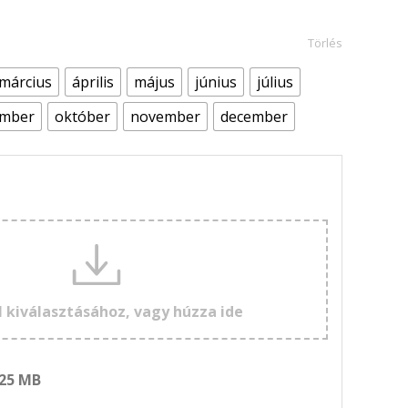
Törlés
március
április
május
június
július
ember
október
november
december
l kiválasztásához, vagy húzza ide
 25 MB