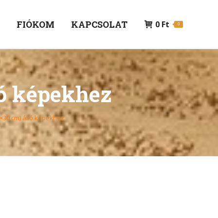
P
FIÓKOM
KAPCSOLAT
0
Ft
0
ló képekhez
×30 cm) álló képekhez