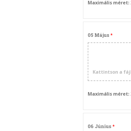
Maximális méret:
05 Május
Kattintson a fáj
Maximális méret:
06 Június