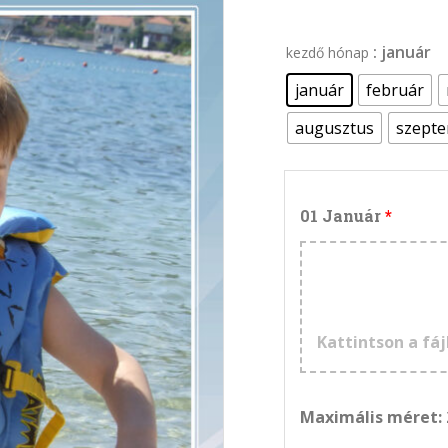
: január
kezdő hónap
január
február
augusztus
szept
01 Január
Kattintson a fáj
Maximális méret: