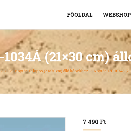
FŐOLDAL
WEBSHO
-1034Á (21×30 cm) ál
ak
Fali naptár 12 lapos (21×30 cm) álló képekhez
Naptár 12F-1034Á (21
7 490
Ft