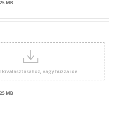
 25 MB
l kiválasztásához, vagy húzza ide
 25 MB