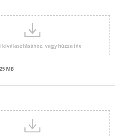
l kiválasztásához, vagy húzza ide
 25 MB