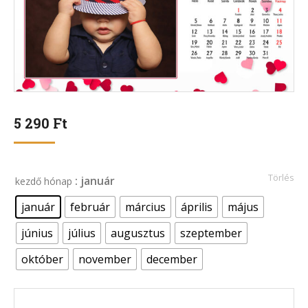
5 290
Ft
Törlés
: január
kezdő hónap
január
február
március
április
május
június
július
augusztus
szeptember
október
november
december