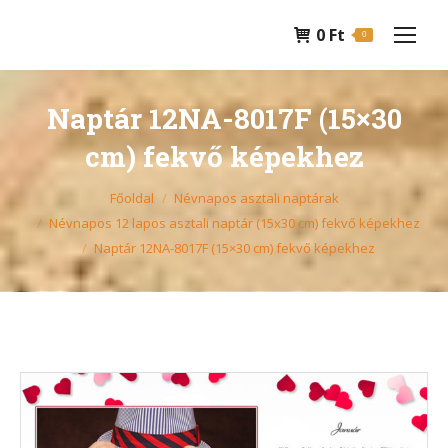
0
Ft
0
Naptár 12NA-8017F (15×30
cm) fekvő képekhez
You are here:
Főoldal
Névnapos asztali naptárak
Névnapos 12 lapos asztali naptár (15x30 cm) fekvő képekhez
Naptár 12NA-8017F (15×30 cm) fekvő képekhez