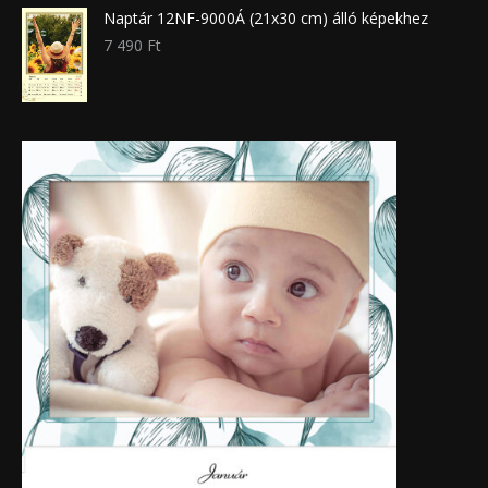
Naptár 12NF-9000Á (21x30 cm) álló képekhez
7 490
Ft