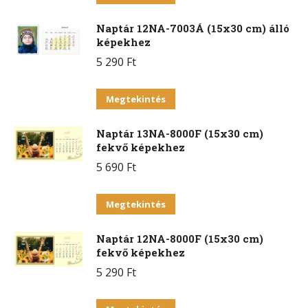
A
a
változatok
Naptár 12NA-7003Á (15x30 cm) álló
terméknek
a
képekhez
több
termékoldalon
5 290
Ft
variációja
választhatók
van.
Ennek
ki
Megtekintés
A
a
változatok
Naptár 13NA-8000F (15x30 cm)
terméknek
a
fekvő képekhez
több
termékoldalon
5 690
Ft
variációja
választhatók
van.
Ennek
ki
Megtekintés
A
a
változatok
Naptár 12NA-8000F (15x30 cm)
terméknek
a
fekvő képekhez
több
termékoldalon
5 290
Ft
variációja
választhatók
van.