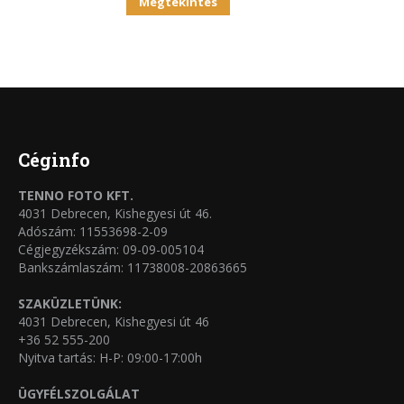
Ennek
ki
Megtekintés
A
a
változatok
terméknek
a
több
termékoldalon
variációja
választhatók
van.
ki
A
Céginfo
változatok
TENNO FOTO KFT.
a
4031 Debrecen, Kishegyesi út 46.
termékoldalon
Adószám: 11553698-2-09
Cégjegyzékszám: 09-09-005104
választhatók
Bankszámlaszám: 11738008-20863665
ki
SZAKÜZLETÜNK:
4031 Debrecen, Kishegyesi út 46
+36 52 555-200
Nyitva tartás: H-P: 09:00-17:00h
ÜGYFÉLSZOLGÁLAT