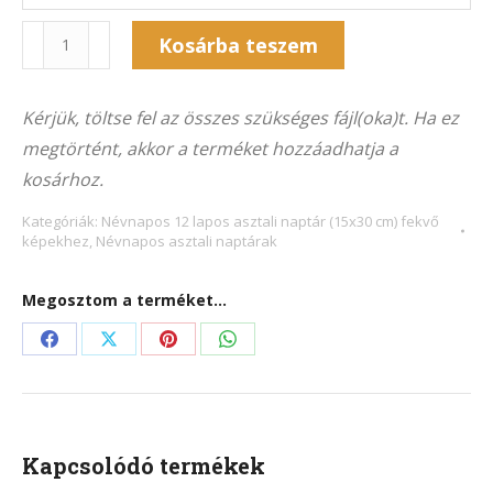
Naptár
Kosárba teszem
12NA-
Alternative:
8017F
Kérjük, töltse fel az összes szükséges fájl(oka)t. Ha ez
(15x30
megtörtént, akkor a terméket hozzáadhatja a
cm)
kosárhoz.
fekvő
képekhez
Kategóriák:
Névnapos 12 lapos asztali naptár (15x30 cm) fekvő
képekhez
,
Névnapos asztali naptárak
mennyiség
Megosztom a terméket...
Share
Share
Share
Share
on
on
on
on
Facebook
X
Pinterest
WhatsApp
Kapcsolódó termékek