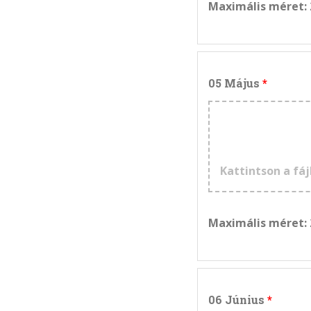
Maximális méret:
05 Május
Kattintson a fáj
Maximális méret:
06 Június