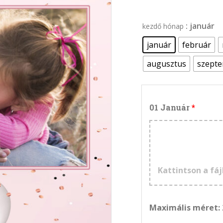
: január
kezdő hónap
január
február
augusztus
szept
01 Január
Kattintson a fáj
Maximális méret: