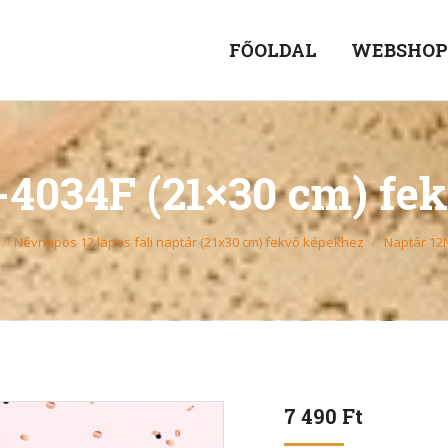
FŐOLDAL
WEBSHO
-4034F (21×30 cm) fe
Névnapos 12 lapos fali naptár (21x30 cm) fekvő képekhez
Naptár 12
7 490
Ft