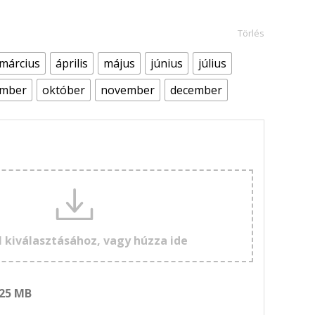
Törlés
március
április
május
június
július
ember
október
november
december
l kiválasztásához, vagy húzza ide
 25 MB