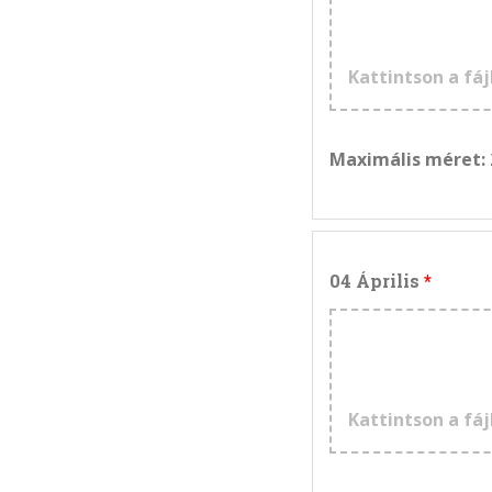
Kattintson a fáj
Maximális méret:
04 Április
Kattintson a fáj