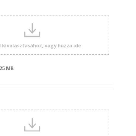
l kiválasztásához, vagy húzza ide
 25 MB