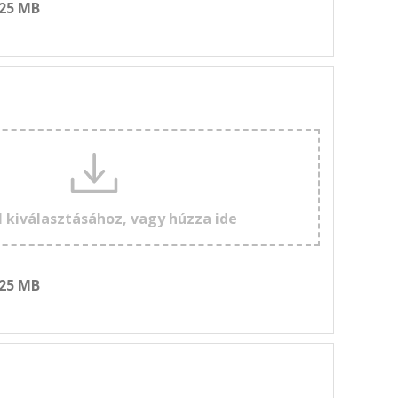
 25 MB
l kiválasztásához, vagy húzza ide
 25 MB