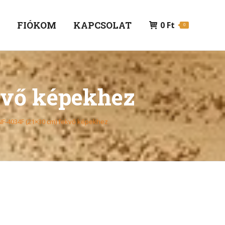
P
FIÓKOM
KAPCSOLAT
0
Ft
0
kvő képekhez
NF-4034F (21×30 cm) fekvő képekhez