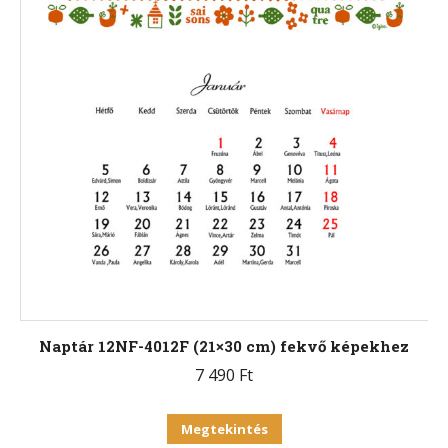
Naptár 12NF-4012F (21×30 cm) fekvő képekhez
7 490
Ft
Ennek
Megtekintés