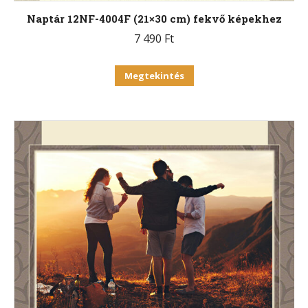
Naptár 12NF-4004F (21×30 cm) fekvő képekhez
7 490
Ft
Ennek
Megtekintés
a
terméknek
több
variációja
van.
A
változatok
a
termékoldalon
választhatók
ki