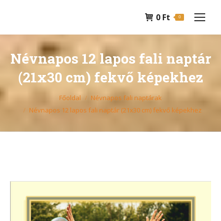
0
Ft
0
Névnapos 12 lapos fali naptár
(21x30 cm) fekvő képekhez
You are here:
Főoldal
Névnapos fali naptárak
Névnapos 12 lapos fali naptár (21x30 cm) fekvő képekhez