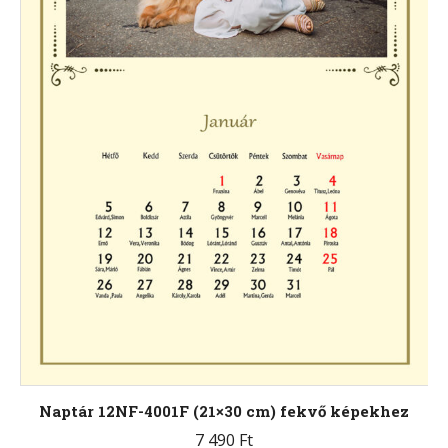
választhatók
ki
Naptár 12NF-4001F (21×30 cm) fekvő képekhez
7 490
Ft