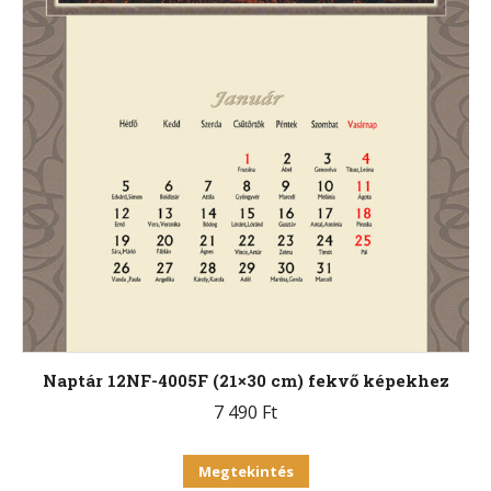
Naptár 12NF-4005F (21×30 cm) fekvő képekhez
7 490
Ft
Ennek
Megtekintés