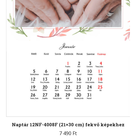
választhatók
ki
Naptár 12NF-4008F (21×30 cm) fekvő képekhez
7 490
Ft