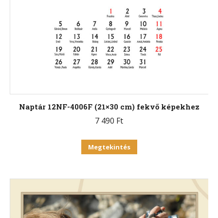
Naptár 12NF-4006F (21×30 cm) fekvő képekhez
7 490
Ft
Ennek
Megtekintés
a
terméknek
több
variációja
van.