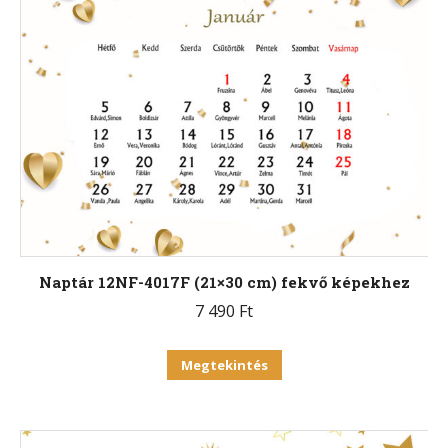
Naptár 12NF-4017F (21×30 cm) fekvő képekhez
7 490
Ft
Ennek
Megtekintés
a
terméknek
több