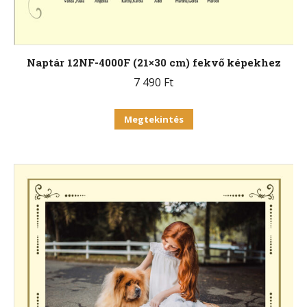
Naptár 12NF-4000F (21×30 cm) fekvő képekhez
7 490
Ft
Ennek
Megtekintés
a
terméknek
több
variációja
van.
A
változatok
a
termékoldalon