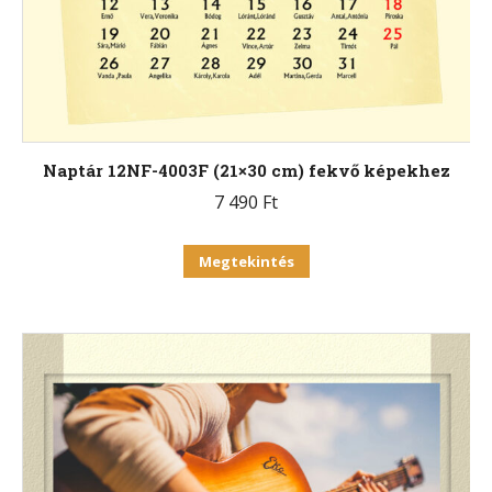
Naptár 12NF-4003F (21×30 cm) fekvő képekhez
7 490
Ft
Ennek
Megtekintés
a
terméknek
több
variációja
van.
A
változatok