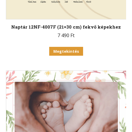
Naptár 12NF-4007F (21×30 cm) fekvő képekhez
7 490
Ft
Ennek
Megtekintés
a
terméknek
több
variációja
van.
A
változatok
a
termékoldalon