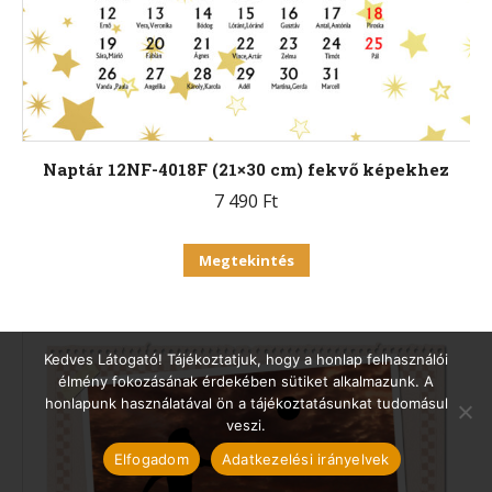
Naptár 12NF-4018F (21×30 cm) fekvő képekhez
7 490
Ft
Ennek
Megtekintés
a
terméknek
több
Kedves Látogató! Tájékoztatjuk, hogy a honlap felhasználói
variációja
élmény fokozásának érdekében sütiket alkalmazunk. A
honlapunk használatával ön a tájékoztatásunkat tudomásul
van.
veszi.
A
Elfogadom
Adatkezelési irányelvek
változatok