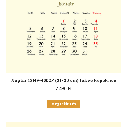
Naptár 12NF-4002F (21×30 cm) fekvő képekhez
7 490
Ft
Ennek
Megtekintés
a
terméknek