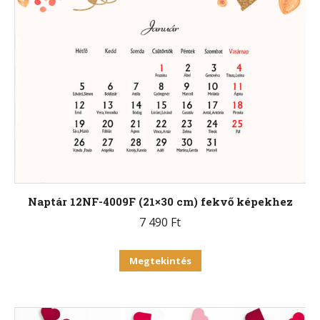
Naptár 12NF-4009F (21×30 cm) fekvő képekhez
7 490
Ft
Ennek
Megtekintés
a
terméknek