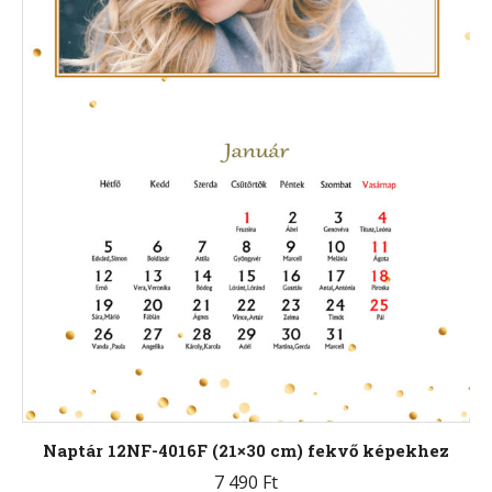
választhatók
ki
Naptár 12NF-4016F (21×30 cm) fekvő képekhez
7 490
Ft