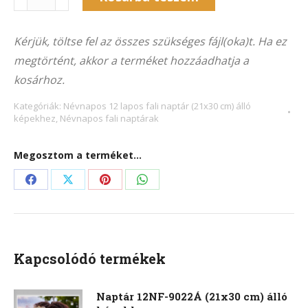
12NF-
Alternative:
9034Á
Kérjük, töltse fel az összes szükséges fájl(oka)t. Ha ez
(21x30
megtörtént, akkor a terméket hozzáadhatja a
cm)
kosárhoz.
álló
képekhez
Kategóriák:
Névnapos 12 lapos fali naptár (21x30 cm) álló
képekhez
,
Névnapos fali naptárak
mennyiség
Megosztom a terméket...
Share
Share
Share
Share
on
on
on
on
Facebook
X
Pinterest
WhatsApp
Kapcsolódó termékek
Naptár 12NF-9022Á (21x30 cm) álló