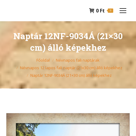
0
Ft
0
Naptár 12NF-9034Á (21×30
cm) álló képekhez
You are here:
Főoldal
Névnapos fali naptárak
Névnapos 12 lapos fali naptár (21x30 cm) álló képekhez
Naptár 12NF-9034Á (21×30 cm) álló képekhez