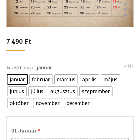
7 490
Ft
Törlés
: január
kezdő hónap
január
február
március
április
május
június
július
augusztus
szeptember
október
november
december
01 Január