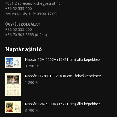
4031 Debrecen, Kishegyesi út 46
+36 52 555-200
Nyitva tartás: H-P: 09:00-17:00h
ÜGYFÉLSZOLGÁLAT
+36 52 555-500
+36 70 503-5555 (0-24h)
Naptár ajánló
Naptár 12A-6002Á (15x21 cm) álló képekhez
3 790
Ft
Naptár 1F-3001F (21×30 cm) fekvő képekhez
1 290
Ft
Naptár 12A-6000Á (15x21 cm) álló képekhez
3 790
Ft