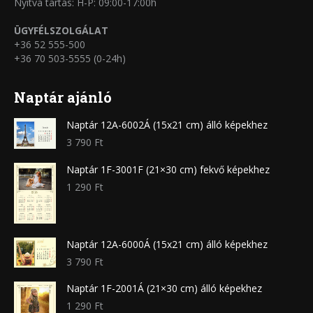
Nyitva tartás: H-P: 09:00-17:00h
ÜGYFÉLSZOLGÁLAT
+36 52 555-500
+36 70 503-5555 (0-24h)
Naptár ajánló
Naptár 12A-6002Á (15x21 cm) álló képekhez
3 790
Ft
Naptár 1F-3001F (21×30 cm) fekvő képekhez
1 290
Ft
Naptár 12A-6000Á (15x21 cm) álló képekhez
3 790
Ft
Naptár 1F-2001Á (21×30 cm) álló képekhez
1 290
Ft