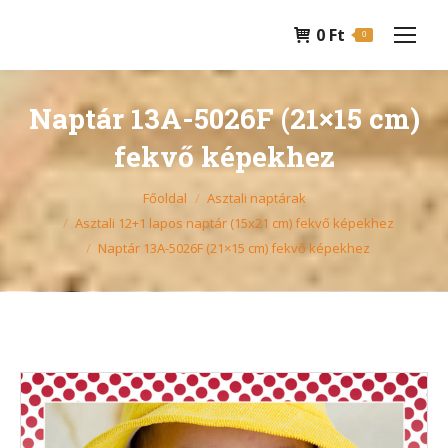
0
Ft
0
Naptár 13A-5026F (21×15 cm)
fekvő képekhez
You are here:
Főoldal
Asztali naptárak
Asztali 12+1 lapos naptár (15x21 cm) fekvő képekhez
Naptár 13A-5026F (21×15 cm) fekvő képekhez