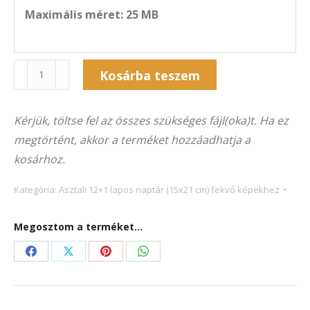
Maximális méret: 25 MB
Naptár
Kosárba teszem
13A-
Alternative:
5026F
Kérjük, töltse fel az összes szükséges fájl(oka)t. Ha ez
(21×15
megtörtént, akkor a terméket hozzáadhatja a
cm)
kosárhoz.
fekvő
képekhez
Kategória:
Asztali 12+1 lapos naptár (15x21 cm) fekvő képekhez
mennyiség
Megosztom a terméket...
Share
Share
Share
Share
on
on
on
on
Facebook
X
Pinterest
WhatsApp