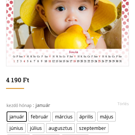
4 190
Ft
Törlés
: január
kezdő hónap
január
február
március
április
május
június
július
augusztus
szeptember