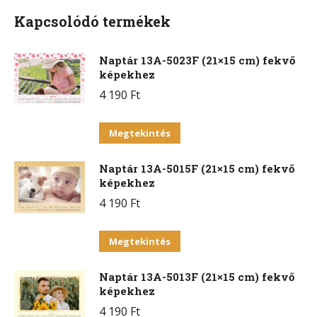
Kapcsolódó termékek
Naptár 13A-5023F (21×15 cm) fekvő
képekhez
4 190
Ft
Ennek
Megtekintés
a
Naptár 13A-5015F (21×15 cm) fekvő
terméknek
képekhez
több
4 190
Ft
variációja
van.
Ennek
Megtekintés
A
a
változatok
Naptár 13A-5013F (21×15 cm) fekvő
terméknek
a
képekhez
több
termékoldalon
4 190
Ft