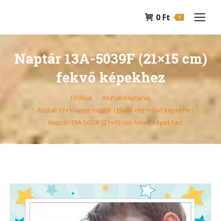
0
Ft
0
Naptár 13A-5039F (21×15 cm)
fekvő képekhez
You are here:
Főoldal
Asztali naptárak
Asztali 12+1 lapos naptár (15x21 cm) fekvő képekhez
Naptár 13A-5039F (21×15 cm) fekvő képekhez