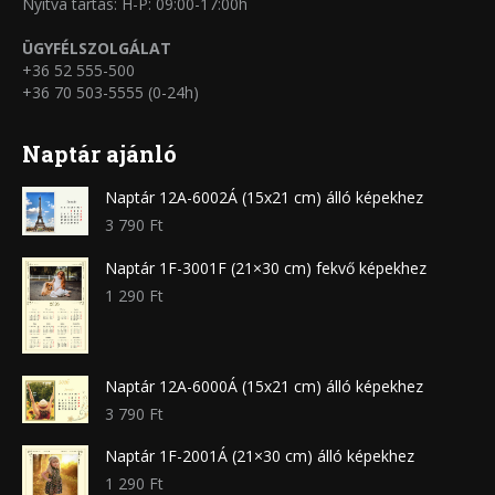
Nyitva tartás: H-P: 09:00-17:00h
ÜGYFÉLSZOLGÁLAT
+36 52 555-500
+36 70 503-5555 (0-24h)
Naptár ajánló
Naptár 12A-6002Á (15x21 cm) álló képekhez
3 790
Ft
Naptár 1F-3001F (21×30 cm) fekvő képekhez
1 290
Ft
Naptár 12A-6000Á (15x21 cm) álló képekhez
3 790
Ft
Naptár 1F-2001Á (21×30 cm) álló képekhez
1 290
Ft