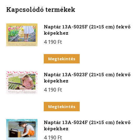
Kapcsolódó termékek
Naptár 13A-5025F (21×15 cm) fekvő
képekhez
4 190
Ft
Ennek
Megtekintés
a
Naptár 13A-5023F (21×15 cm) fekvő
terméknek
képekhez
több
4 190
Ft
variációja
van.
Ennek
Megtekintés
A
a
változatok
Naptár 13A-5024F (21×15 cm) fekvő
terméknek
a
képekhez
több
termékoldalon
4 190
Ft