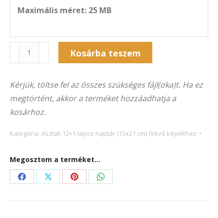
Maximális méret: 25 MB
Naptár
Kosárba teszem
13A-
Alternative:
5039F
Kérjük, töltse fel az összes szükséges fájl(oka)t. Ha ez
(21×15
megtörtént, akkor a terméket hozzáadhatja a
cm)
kosárhoz.
fekvő
képekhez
Kategória:
Asztali 12+1 lapos naptár (15x21 cm) fekvő képekhez
mennyiség
Megosztom a terméket...
Share
Share
Share
Share
on
on
on
on
Facebook
X
Pinterest
WhatsApp