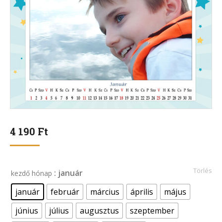
4 190
Ft
Törlés
: január
kezdő hónap
január
február
március
április
május
június
július
augusztus
szeptember