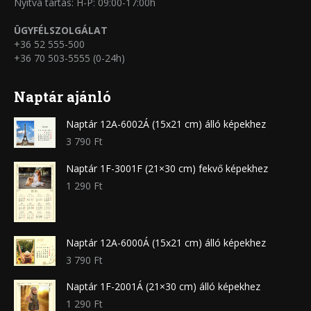
Nyitva tartás: H-P: 09:00-17:00h
ÜGYFÉLSZOLGÁLAT
+36 52 555-500
+36 70 503-5555 (0-24h)
Naptár ajánló
Naptár 12A-6002Á (15x21 cm) álló képekhez
3 790
Ft
Naptár 1F-3001F (21×30 cm) fekvő képekhez
1 290
Ft
Naptár 12A-6000Á (15x21 cm) álló képekhez
3 790
Ft
Naptár 1F-2001Á (21×30 cm) álló képekhez
1 290
Ft