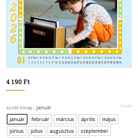
4 190
Ft
Törlés
: január
kezdő hónap
január
február
március
április
május
június
július
augusztus
szeptember