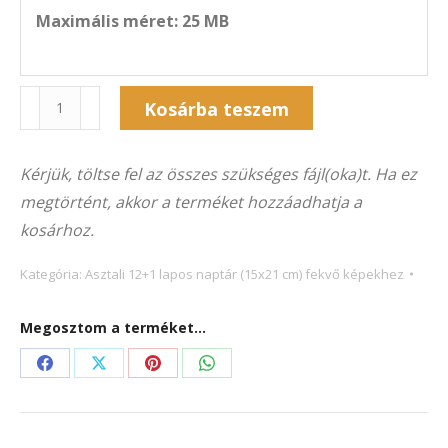
Maximális méret: 25 MB
Naptár
Kosárba teszem
13A-
Alternative:
5011F
Kérjük, töltse fel az összes szükséges fájl(oka)t. Ha ez
(21×15
megtörtént, akkor a terméket hozzáadhatja a
cm)
kosárhoz.
fekvő
képekhez
Kategória:
Asztali 12+1 lapos naptár (15x21 cm) fekvő képekhez
mennyiség
Megosztom a terméket...
Share
Share
Share
Share
on
on
on
on
Facebook
X
Pinterest
WhatsApp