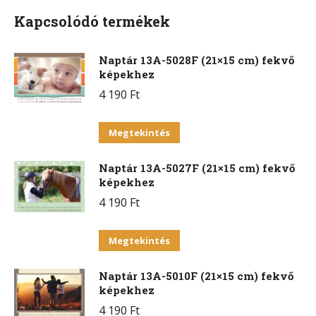
Kapcsolódó termékek
Naptár 13A-5028F (21×15 cm) fekvő
képekhez
4 190
Ft
Ennek
Megtekintés
a
Naptár 13A-5027F (21×15 cm) fekvő
terméknek
képekhez
több
4 190
Ft
variációja
van.
Ennek
Megtekintés
A
a
változatok
Naptár 13A-5010F (21×15 cm) fekvő
terméknek
a
képekhez
több
termékoldalon
4 190
Ft