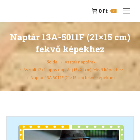
0
Ft
0
Naptár 13A-5011F (21×15 cm)
fekvő képekhez
You are here:
Főoldal
Asztali naptárak
Asztali 12+1 lapos naptár (15x21 cm) fekvő képekhez
Naptár 13A-5011F (21×15 cm) fekvő képekhez