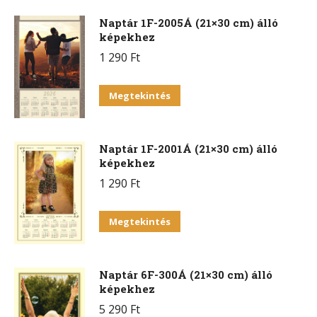
Naptár 1F-2005Á (21×30 cm) álló
képekhez
1 290
Ft
Megtekintés
Naptár 1F-2001Á (21×30 cm) álló
képekhez
1 290
Ft
Megtekintés
Naptár 6F-300Á (21×30 cm) álló
képekhez
5 290
Ft