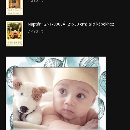
1 290
Ft
Naptár 12NF-9000Á (21x30 cm) álló képekhez
7 490
Ft