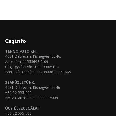
a
változatok
terméknek
a
több
termékoldalon
variációja
választhatók
van.
ki
A
Céginfo
változatok
TENNO FOTO KFT.
a
4031 Debrecen, Kishegyesi út 46.
termékoldalon
Adószám: 11553698-2-09
Cégjegyzékszám: 09-09-005104
választhatók
Bankszámlaszám: 11738008-20863665
ki
SZAKÜZLETÜNK:
4031 Debrecen, Kishegyesi út 46
+36 52 555-200
Nyitva tartás: H-P: 09:00-17:00h
ÜGYFÉLSZOLGÁLAT
+36 52 555-500