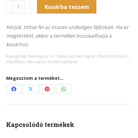
Naptár
Kosárba teszem
13NA-
Alternative:
8014F
Kérjük, töltse fel az összes szükséges fájl(oka)t. Ha ez
(15x30
megtörtént, akkor a terméket hozzáadhatja a
cm)
kosárhoz.
fekvő
képekhez
Kategóriák:
Névnapos 12+1 lapos asztali naptár (15x30 cm) fekvő
képekhez
,
Névnapos asztali naptárak
mennyiség
Megosztom a terméket...
Share
Share
Share
Share
on
on
on
on
Facebook
X
Pinterest
WhatsApp
Kapcsolódó termékek