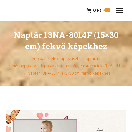
0
Ft
0
Naptár 13NA-8014F (15×30
cm) fekvő képekhez
You are here:
Főoldal
Névnapos asztali naptárak
Névnapos 12+1 lapos asztali naptár (15x30 cm) fekvő képekhez
Naptár 13NA-8014F (15×30 cm) fekvő képekhez