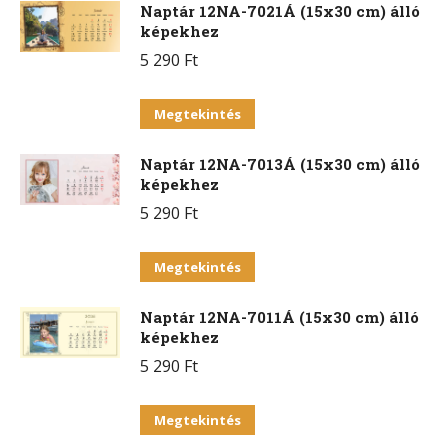
Naptár 12NA-7021Á (15x30 cm) álló
képekhez
5 290
Ft
Ennek
Megtekintés
a
Naptár 12NA-7013Á (15x30 cm) álló
terméknek
képekhez
több
5 290
Ft
variációja
van.
Ennek
Megtekintés
A
a
változatok
Naptár 12NA-7011Á (15x30 cm) álló
terméknek
a
képekhez
több
termékoldalon
5 290
Ft
variációja
választhatók
van.
Ennek
ki
Megtekintés
A
a