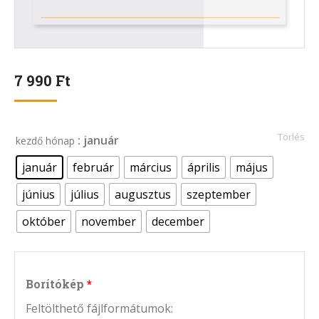
7 990
Ft
Törlés
: január
kezdő hónap
január
február
március
április
május
június
július
augusztus
szeptember
október
november
december
Borítókép
Feltölthető fájlformátumok: