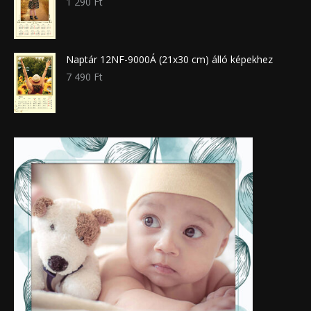
1 290
Ft
Naptár 12NF-9000Á (21x30 cm) álló képekhez
7 490
Ft