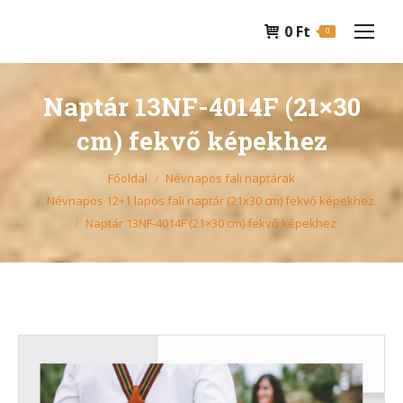
0
Ft
0
Naptár 13NF-4014F (21×30
cm) fekvő képekhez
You are here:
Főoldal
Névnapos fali naptárak
Névnapos 12+1 lapos fali naptár (21x30 cm) fekvő képekhez
Naptár 13NF-4014F (21×30 cm) fekvő képekhez