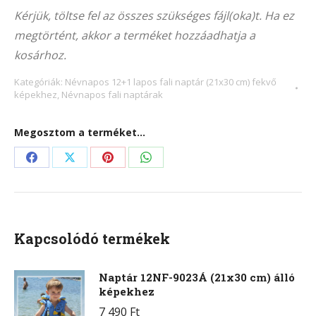
4014F
Kérjük, töltse fel az összes szükséges fájl(oka)t. Ha ez
(21x30
megtörtént, akkor a terméket hozzáadhatja a
cm)
kosárhoz.
fekvő
képekhez
Kategóriák:
Névnapos 12+1 lapos fali naptár (21x30 cm) fekvő
képekhez
,
Névnapos fali naptárak
mennyiség
Megosztom a terméket...
Share
Share
Share
Share
on
on
on
on
Facebook
X
Pinterest
WhatsApp
Kapcsolódó termékek
Naptár 12NF-9023Á (21x30 cm) álló
képekhez
7 490
Ft