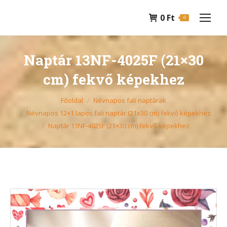
0
Ft
0
Naptár 13NF-4025F (21×30
cm) fekvő képekhez
You are here:
Főoldal
Névnapos fali naptárak
Névnapos 12+1 lapos fali naptár (21x30 cm) fekvő képekhez
Naptár 13NF-4025F (21×30 cm) fekvő képekhez