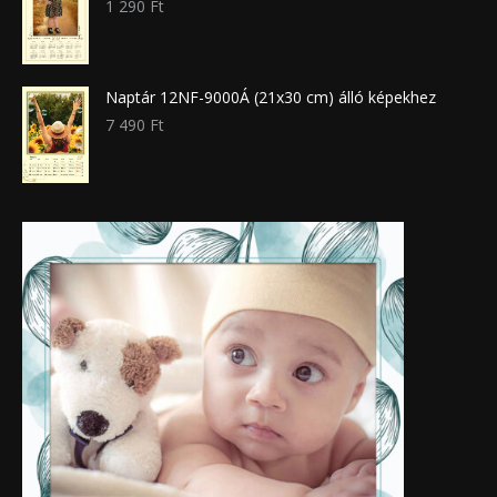
1 290
Ft
Naptár 12NF-9000Á (21x30 cm) álló képekhez
7 490
Ft