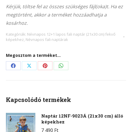
4025F
Kérjük, töltse fel az összes szükséges fájl(oka)t. Ha ez
(21x30
megtörtént, akkor a terméket hozzáadhatja a
cm)
kosárhoz.
fekvő
képekhez
Kategóriák:
Névnapos 12+1 lapos fali naptár (21x30 cm) fekvő
képekhez
,
Névnapos fali naptárak
mennyiség
Megosztom a terméket...
Share
Share
Share
Share
on
on
on
on
Facebook
X
Pinterest
WhatsApp
Kapcsolódó termékek
Naptár 12NF-9023Á (21x30 cm) álló
képekhez
7 490
Ft