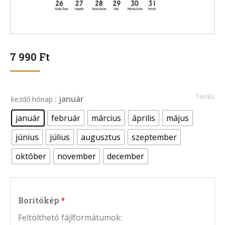
7 990
Ft
Törlés
: január
kezdő hónap
január
február
március
április
május
június
július
augusztus
szeptember
október
november
december
Borítókép
Feltölthető fájlformátumok: