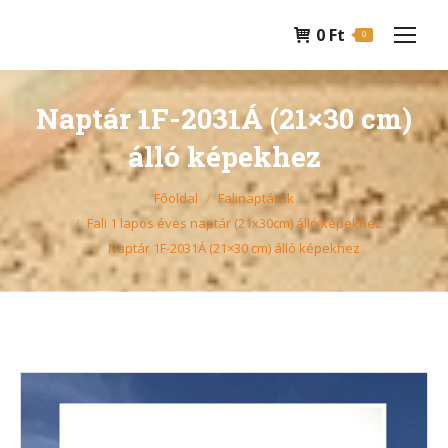
0
Ft
0
Naptár 1F-2031Á (21×30 cm)
álló képekhez
You are here:
Főoldal
Falinaptárak
Fali 1 lapos éves naptár (21x30cm) álló képekhez
Naptár 1F-2031Á (21×30 cm) álló képekhez