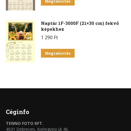
Megtekintés
Naptár 1F-3000F (21×30 cm) fekvő
képekhez
1 290
Ft
Megtekintés
Céginfo
TENNO FOTO KFT.
4031 Debrecen, Kishegyesi út 46.