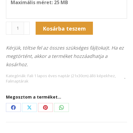
Maximális méret: 25 MB
Naptár
Alternative:
Kosárba teszem
1F-
2031Á
Kérjük, töltse fel az összes szükséges fájl(oka)t. Ha ez
(21×30
megtörtént, akkor a terméket hozzáadhatja a
cm)
kosárhoz.
álló
képekhez
Kategóriák:
Fali 1 lapos éves naptár (21x30cm) álló képekhez
,
Falinaptárak
mennyiség
Megosztom a terméket...
Share
Share
Share
Share
on
on
on
on
Facebook
X
Pinterest
WhatsApp