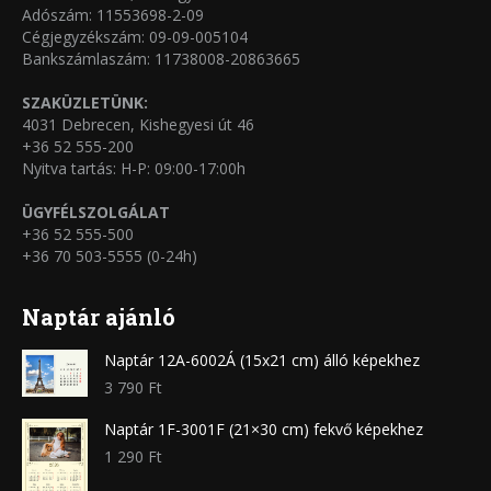
Adószám: 11553698-2-09
Cégjegyzékszám: 09-09-005104
Bankszámlaszám: 11738008-20863665
SZAKÜZLETÜNK:
4031 Debrecen, Kishegyesi út 46
+36 52 555-200
Nyitva tartás: H-P: 09:00-17:00h
ÜGYFÉLSZOLGÁLAT
+36 52 555-500
+36 70 503-5555 (0-24h)
Naptár ajánló
Naptár 12A-6002Á (15x21 cm) álló képekhez
3 790
Ft
Naptár 1F-3001F (21×30 cm) fekvő képekhez
1 290
Ft