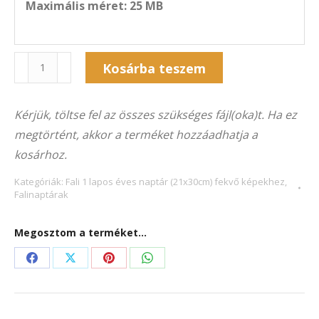
Maximális méret: 25 MB
Naptár
Alternative:
Kosárba teszem
1F-
3046F
Kérjük, töltse fel az összes szükséges fájl(oka)t. Ha ez
(21×30
megtörtént, akkor a terméket hozzáadhatja a
cm)
kosárhoz.
fekvő
képekhez
Kategóriák:
Fali 1 lapos éves naptár (21x30cm) fekvő képekhez
,
Falinaptárak
mennyiség
Megosztom a terméket...
Share
Share
Share
Share
on
on
on
on
Facebook
X
Pinterest
WhatsApp