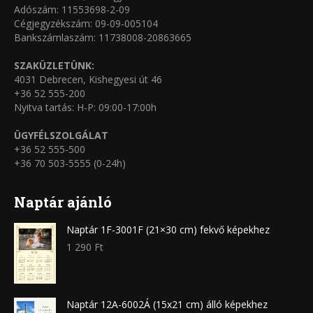
Adószám: 11553698-2-09
Cégjegyzékszám: 09-09-005104
Bankszámlaszám: 11738008-20863665
SZAKÜZLETÜNK:
4031 Debrecen, Kishegyesi út 46
+36 52 555-200
Nyitva tartás: H-P: 09:00-17:00h
ÜGYFÉLSZOLGÁLAT
+36 52 555-500
+36 70 503-5555 (0-24h)
Naptár ajánló
Naptár 1F-3001F (21×30 cm) fekvő képekhez
1 290
Ft
Naptár 12A-6002Á (15x21 cm) álló képekhez