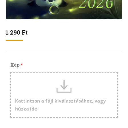
1 290
Ft
Kép
Kattintson a fájl kiválasztásához, vagy
húzza ide