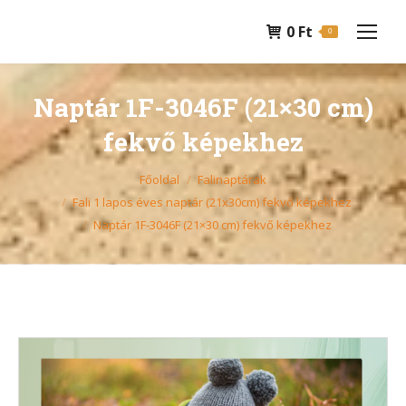
0
Ft
0
Naptár 1F-3046F (21×30 cm)
fekvő képekhez
You are here:
Főoldal
Falinaptárak
Fali 1 lapos éves naptár (21x30cm) fekvő képekhez
Naptár 1F-3046F (21×30 cm) fekvő képekhez