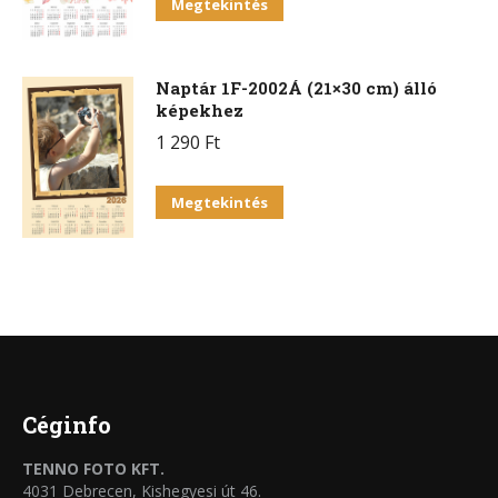
Megtekintés
Naptár 1F-2002Á (21×30 cm) álló
képekhez
1 290
Ft
Megtekintés
Céginfo
TENNO FOTO KFT.
4031 Debrecen, Kishegyesi út 46.