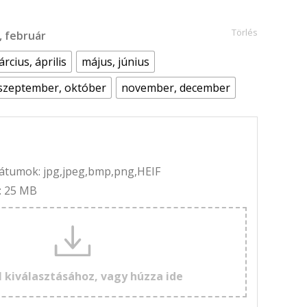
Törlés
r, február
rcius, április
május, június
szeptember, október
november, december
rmátumok: jpg,jpeg,bmp,png,HEIF
: 25 MB
l kiválasztásához, vagy húzza ide