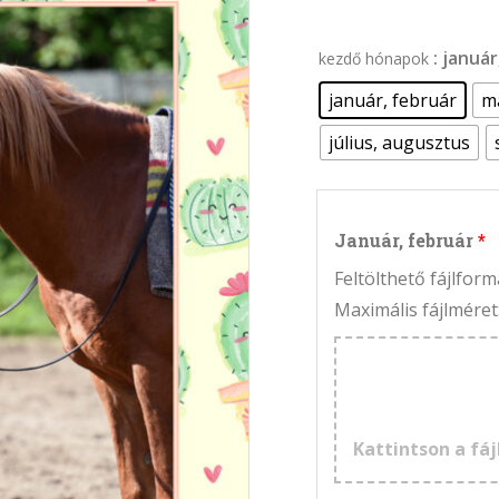
: januá
kezdő hónapok
január, február
má
július, augusztus
Január, február
Feltölthető fájlfo
Maximális fájlméret
Kattintson a fáj