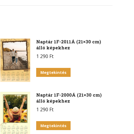
on
erest
WhatsApp
Naptár 1F-2011Á (21×30 cm)
álló képekhez
1 290
Ft
Megtekintés
Naptár 1F-2000Á (21×30 cm)
álló képekhez
1 290
Ft
Megtekintés