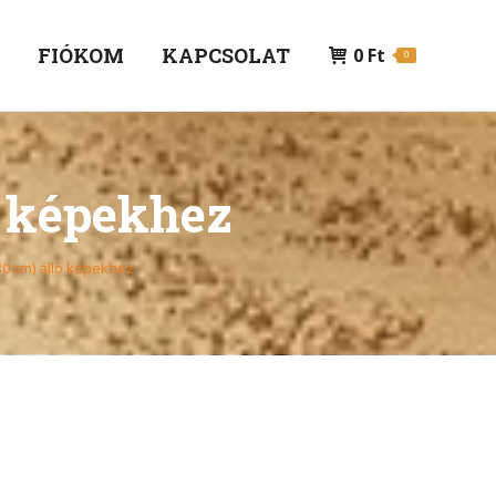
P
FIÓKOM
KAPCSOLAT
0
Ft
0
ó képekhez
30 cm) álló képekhez