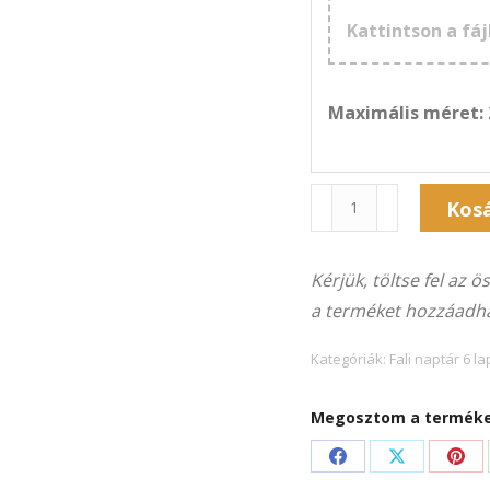
Kattintson a fáj
Maximális méret:
Naptár
Kos
6F-
Alternative:
333Á
Kérjük, töltse fel az 
(21×30
a terméket hozzáadha
cm)
álló
Kategóriák:
Fali naptár 6 l
képekhez
mennyiség
Megosztom a terméket
Share
Share
Sha