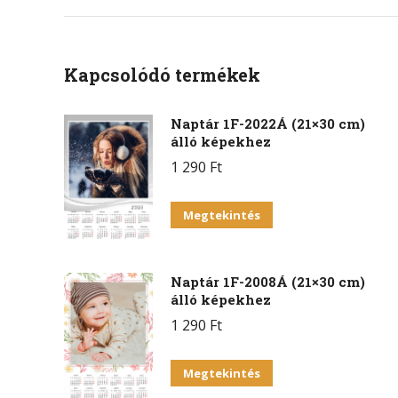
Kapcsolódó termékek
Naptár 1F-2022Á (21×30 cm)
álló képekhez
1 290
Ft
Megtekintés
Naptár 1F-2008Á (21×30 cm)
álló képekhez
1 290
Ft
Megtekintés