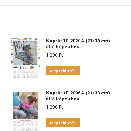
on
on
on
Facebook
X
Pint
Naptár 1F-2020Á (21×30 cm)
álló képekhez
1 290
Ft
Megtekintés
Naptár 1F-2006Á (21×30 cm)
álló képekhez
1 290
Ft
Megtekintés