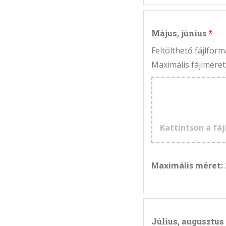
Május, június
Feltölthető fájlfo
Maximális fájlméret
Kattintson a fáj
Maximális méret:
Július, augusztus