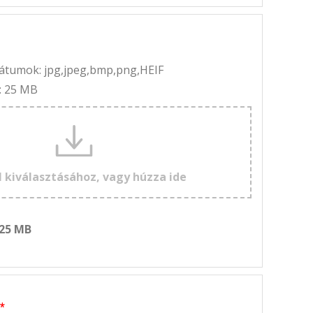
rmátumok: jpg,jpeg,bmp,png,HEIF
: 25 MB
l kiválasztásához, vagy húzza ide
 25 MB