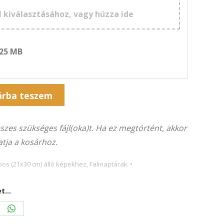
l kiválasztásához, vagy húzza ide
 25 MB
árba teszem
összes szükséges fájl(oka)t. Ha ez megtörtént, akkor
tja a kosárhoz.
apos (21x30 cm) álló képekhez
,
Falinaptárak
...
re
Share