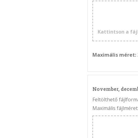
Kattintson a fáj
Maximális méret:
November, decem
Feltölthető fájlfo
Maximális fájlméret