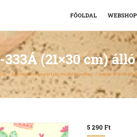
FŐOLDAL
WEBSHO
-333Á (21×30 cm) áll
rak
Fali naptár 6 lapos (21x30 cm) álló képekhez
Naptár 6F-333Á (21×
5 290
Ft