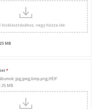
l kiválasztásához, vagy húzza ide
 25 MB
ber
rmátumok: jpg,jpeg,bmp,png,HEIF
: 25 MB