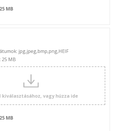
 25 MB
rmátumok: jpg,jpeg,bmp,png,HEIF
: 25 MB
l kiválasztásához, vagy húzza ide
 25 MB