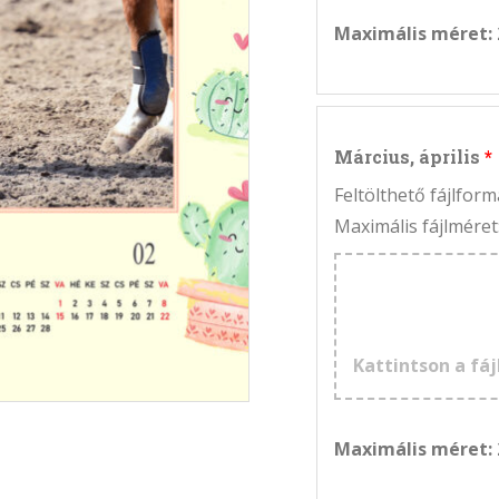
Maximális méret:
Március, április
Feltölthető fájlfo
Maximális fájlméret
Kattintson a fáj
Maximális méret: