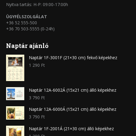
Nyitva tartás: H-P: 09:00-17:00h
ÜGYFÉLSZOLGÁLAT
+36 52 555-500
+36 70 503-5555 (0-24h)
Naptár ajánló
Naptár 1F-3001F (21×30 cm) fekvő képekhez
1 290
Ft
Naptár 12A-6002Á (15x21 cm) álló képekhez
3 790
Ft
Naptár 12A-6000Á (15x21 cm) álló képekhez
3 790
Ft
Naptár 1F-2001Á (21×30 cm) álló képekhez