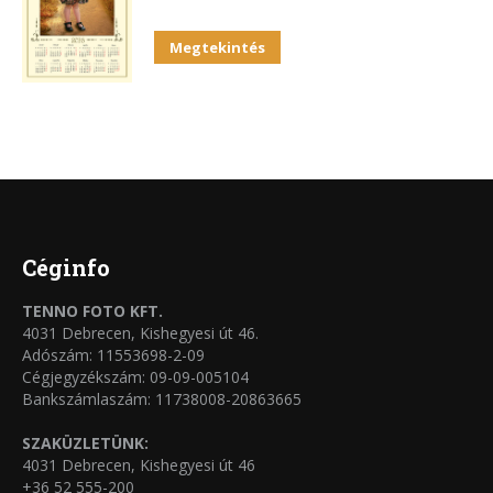
Megtekintés
Céginfo
TENNO FOTO KFT.
4031 Debrecen, Kishegyesi út 46.
Adószám: 11553698-2-09
Cégjegyzékszám: 09-09-005104
Bankszámlaszám: 11738008-20863665
SZAKÜZLETÜNK:
4031 Debrecen, Kishegyesi út 46
+36 52 555-200