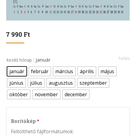
7 990
Ft
Törlés
: január
kezdő hónap
január
február
március
április
május
június
július
augusztus
szeptember
október
november
december
Borítókép
Feltölthető fájlformátumok: