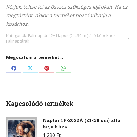
1026Á
Kérjük, töltse fel az összes szükséges fájl(oka)t. Ha ez
(21x30
megtörtént, akkor a terméket hozzáadhatja a
cm)
kosárhoz.
álló
képekhez
Kategóriák:
Fali naptár 12+1 lapos (21×30 cm) álló képekhez
,
Falinaptárak
mennyiség
Megosztom a terméket...
Share
Share
Share
Share
on
on
on
on
Facebook
X
Pinterest
WhatsApp
Kapcsolódó termékek
Naptár 1F-2022Á (21×30 cm) álló
képekhez
1 290
Ft