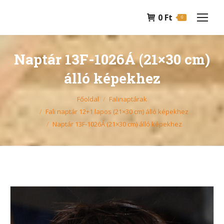
0
Ft
0
Naptár 13F-1026Á (21×30 cm)
álló képekhez
You are here:
Főoldal
Falinaptárak
Fali naptár 12+1 lapos (21×30 cm) álló képekhez
Naptár 13F-1026Á (21×30 cm) álló képekhez