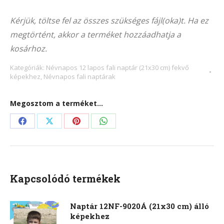
Alternative:
4004F
Kérjük, töltse fel az összes szükséges fájl(oka)t. Ha ez
(21x30
megtörtént, akkor a terméket hozzáadhatja a
cm)
kosárhoz.
fekvő
képekhez
Kategóriák:
Névnapos 12 lapos fali naptár (21x30 cm) fekvő
képekhez
,
Névnapos fali naptárak
mennyiség
Megosztom a terméket...
Share
Share
Share
Share
on
on
on
on
Facebook
X
Pinterest
WhatsApp
Kapcsolódó termékek
Naptár 12NF-9020Á (21x30 cm) álló
képekhez