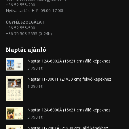
+36 52 555-200
Nyitva tartás: H-P: 09:00-17:00h
ÜGYFÉLSZOLGÁLAT
+36 52 555-500
+36 70 503-5555 (0-24h)
Naptár ajánló
Naptár 12A-6002Á (15x21 cm) álló képekhez
3 790
Ft
Naptár 1F-3001F (21×30 cm) fekvő képekhez
1 290
Ft
Naptár 12A-6000Á (15x21 cm) álló képekhez
3 790
Ft
Naptár 1F-2001Á (21×30 cm) álló képekhez