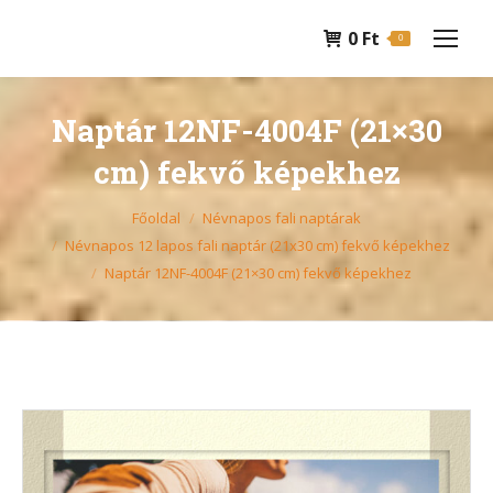
0
Ft
0
Naptár 12NF-4004F (21×30
cm) fekvő képekhez
You are here:
Főoldal
Névnapos fali naptárak
Névnapos 12 lapos fali naptár (21x30 cm) fekvő képekhez
Naptár 12NF-4004F (21×30 cm) fekvő képekhez