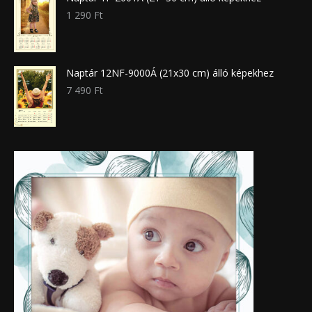
1 290
Ft
Naptár 12NF-9000Á (21x30 cm) álló képekhez
7 490
Ft