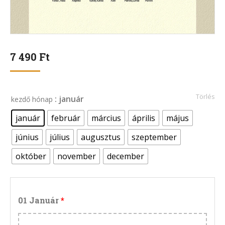
7 490
Ft
Törlés
: január
kezdő hónap
január
február
március
április
május
június
július
augusztus
szeptember
október
november
december
01 Január