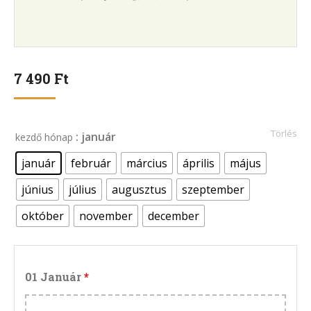
7 490
Ft
Törlés
: január
kezdő hónap
január
február
március
április
május
június
július
augusztus
szeptember
október
november
december
01 Január