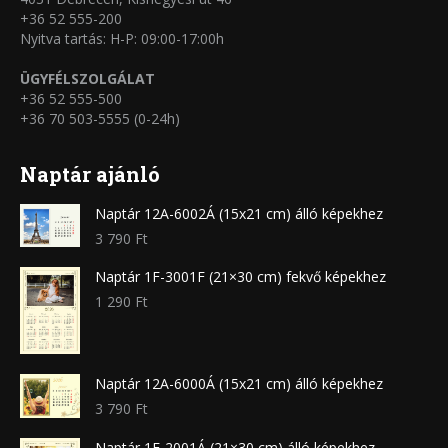
+36 52 555-200
Nyitva tartás: H-P: 09:00-17:00h
ÜGYFÉLSZOLGÁLAT
+36 52 555-500
+36 70 503-5555 (0-24h)
Naptár ajánló
Naptár 12A-6002Á (15x21 cm) álló képekhez
3 790
Ft
Naptár 1F-3001F (21×30 cm) fekvő képekhez
1 290
Ft
Naptár 12A-6000Á (15x21 cm) álló képekhez
3 790
Ft
Naptár 1F-2001Á (21×30 cm) álló képekhez