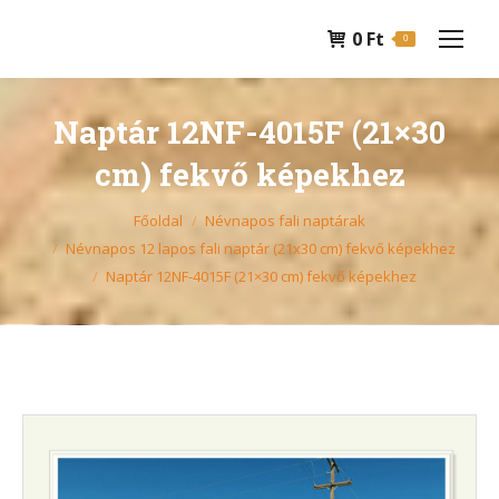
0
Ft
0
Naptár 12NF-4015F (21×30
cm) fekvő képekhez
You are here:
Főoldal
Névnapos fali naptárak
Névnapos 12 lapos fali naptár (21x30 cm) fekvő képekhez
Naptár 12NF-4015F (21×30 cm) fekvő képekhez