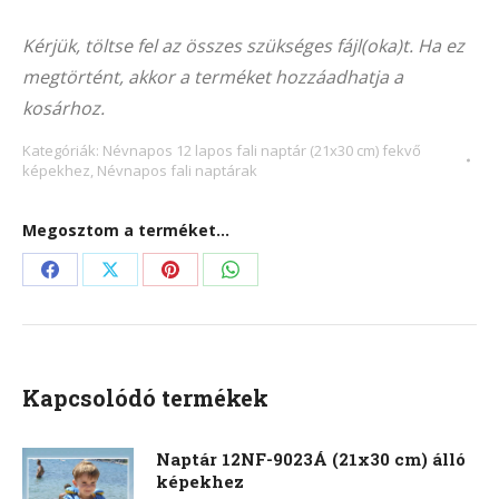
Alternative:
4015F
Kérjük, töltse fel az összes szükséges fájl(oka)t. Ha ez
(21x30
megtörtént, akkor a terméket hozzáadhatja a
cm)
kosárhoz.
fekvő
képekhez
Kategóriák:
Névnapos 12 lapos fali naptár (21x30 cm) fekvő
képekhez
,
Névnapos fali naptárak
mennyiség
Megosztom a terméket...
Share
Share
Share
Share
on
on
on
on
Facebook
X
Pinterest
WhatsApp
Kapcsolódó termékek
Naptár 12NF-9023Á (21x30 cm) álló
képekhez