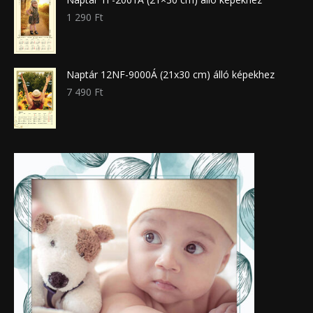
1 290
Ft
Naptár 12NF-9000Á (21x30 cm) álló képekhez
7 490
Ft