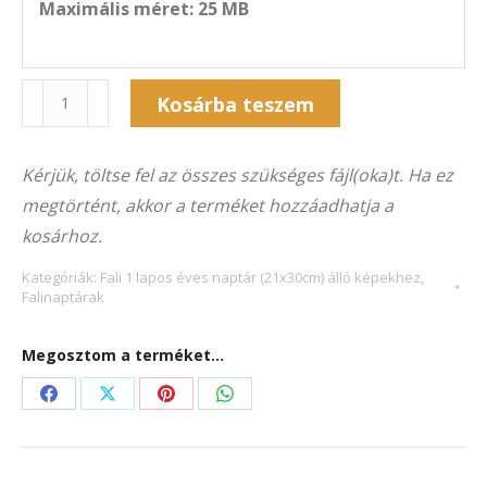
Maximális méret: 25 MB
Naptár
Alternative:
Kosárba teszem
1F-
2036Á
Kérjük, töltse fel az összes szükséges fájl(oka)t. Ha ez
(21×30
megtörtént, akkor a terméket hozzáadhatja a
cm)
kosárhoz.
álló
képekhez
Kategóriák:
Fali 1 lapos éves naptár (21x30cm) álló képekhez
,
Falinaptárak
mennyiség
Megosztom a terméket...
Share
Share
Share
Share
on
on
on
on
Facebook
X
Pinterest
WhatsApp