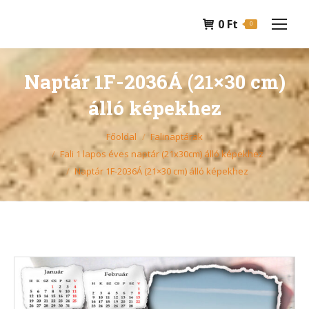
0
Ft
0
Naptár 1F-2036Á (21×30 cm)
álló képekhez
You are here:
Főoldal
Falinaptárak
Fali 1 lapos éves naptár (21x30cm) álló képekhez
Naptár 1F-2036Á (21×30 cm) álló képekhez