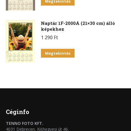
Megtekintés
Naptár 1F-2000Á (21×30 cm) álló
képekhez
1 290
Ft
Megtekintés
Céginfo
TENNO FOTO KFT.
4031 Debrecen, Kishegyesi út 46.