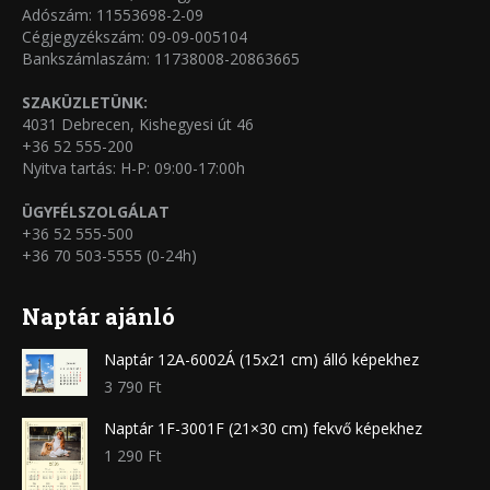
Adószám: 11553698-2-09
Cégjegyzékszám: 09-09-005104
Bankszámlaszám: 11738008-20863665
SZAKÜZLETÜNK:
4031 Debrecen, Kishegyesi út 46
+36 52 555-200
Nyitva tartás: H-P: 09:00-17:00h
ÜGYFÉLSZOLGÁLAT
+36 52 555-500
+36 70 503-5555 (0-24h)
Naptár ajánló
Naptár 12A-6002Á (15x21 cm) álló képekhez
3 790
Ft
Naptár 1F-3001F (21×30 cm) fekvő képekhez
1 290
Ft